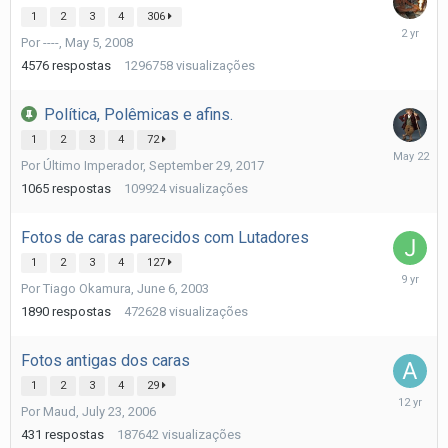
1
2
3
4
306
March
Por
----
,
May 5, 2008
28,
2024
4576
respostas
1296758
visualizações
Política, Polêmicas e afins.
1
2
3
4
72
May
Por
Último Imperador
,
September 29, 2017
22
1065
respostas
109924
visualizações
Fotos de caras parecidos com Lutadores
1
2
3
4
127
Novembe
Por
Tiago Okamura
,
June 6, 2003
30,
2016
1890
respostas
472628
visualizações
Fotos antigas dos caras
1
2
3
4
29
June
Por
Maud
,
July 23, 2006
17,
2014
431
respostas
187642
visualizações