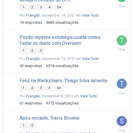
Novembe
1
2
3
4
5
16,
Por
Frangão
,
November 14, 2012
em
Vale Tudo
2012
74
respostas
9685
visualizações
Pezão repetirá estratégia usada contra
Fedor no duelo com Overeem
Novembe
1
2
3
16,
Por
Frangão
,
November 14, 2012
em
Vale Tudo
2012
43
respostas
6518
visualizações
Feliz na Blackzilians, Thiago Silva lamenta
1
2
3
4
5
Novembe
Por
Frangão
,
November 8, 2012
em
Vale Tudo
10,
2012
61
respostas
9772
visualizações
Após nocaute, Travis Browne
1
2
Novembe