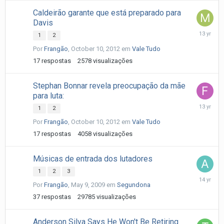
Caldeirão garante que está preparado para
Davis
October
1
2
11,
Por
Frangão
,
October 10, 2012
em
Vale Tudo
2012
17
respostas
2578
visualizações
Stephan Bonnar revela preocupação da mãe
para luta:
October
1
2
10,
Por
Frangão
,
October 10, 2012
em
Vale Tudo
2012
17
respostas
4058
visualizações
Músicas de entrada dos lutadores
1
2
3
April
Por
Frangão
,
May 9, 2009
em
Segundona
18,
2012
37
respostas
29785
visualizações
Anderson Silva Says He Won't Be Retiring