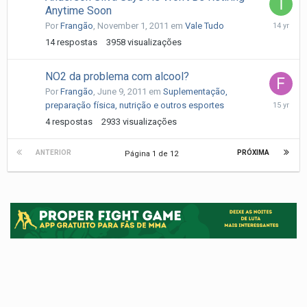
Anytime Soon
Novembe
Por
Frangão
,
November 1, 2011
em
Vale Tudo
2,
14
respostas
3958
visualizações
2011
NO2 da problema com alcool?
Por
Frangão
,
June 9, 2011
em
Suplementação,
June
preparação física, nutrição e outros esportes
10,
4
respostas
2933
visualizações
2011
ANTERIOR
PRÓXIMA
Página 1 de 12