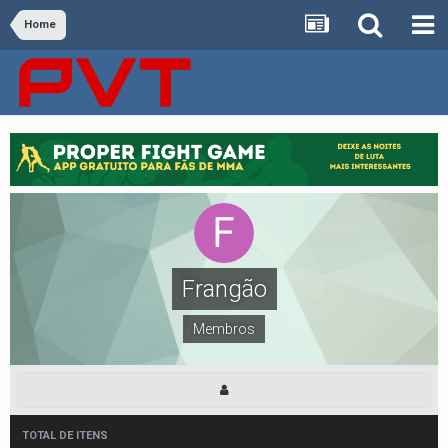
Home
Frangão
Membros
TOTAL DE ITENS