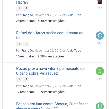
Hacran:
Novembe
1
2
21,
Por
Frangão
,
November 20, 2012
em
Vale Tudo
2012
28
respostas
5065
visualizações
Rafael dos Anjos sonha com disputa de
título
Novembe
1
2
21,
Por
Frangão
,
November 20, 2012
em
Vale Tudo
2012
16
respostas
2598
visualizações
Pezão prevê nova vitória por nocaute de
Cigano sobre Velasquez
Novembe
1
2
20,
Por
Frangão
,
November 20, 2012
em
Vale Tudo
2012
17
respostas
3098
visualizações
Focado em luta contra Shogun, Gustafsson
almeja o cinturão do UFC