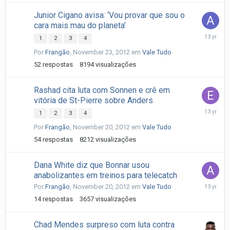
Junior Cigano avisa: ‘Vou provar que sou o
cara mais mau do planeta’
Novembe
1
2
3
4
24,
Por
Frangão
,
November 23, 2012
em
Vale Tudo
2012
52
respostas
8194
visualizações
Rashad cita luta com Sonnen e crê em
vitória de St-Pierre sobre Anders
Novembe
1
2
3
4
22,
Por
Frangão
,
November 20, 2012
em
Vale Tudo
2012
54
respostas
8212
visualizações
Dana White diz que Bonnar usou
anabolizantes em treinos para telecatch
Novembe
Por
Frangão
,
November 20, 2012
em
Vale Tudo
21,
14
respostas
3657
visualizações
2012
Chad Mendes surpreso com luta contra