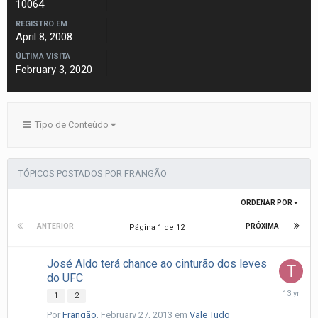
10064
REGISTRO EM
April 8, 2008
ÚLTIMA VISITA
February 3, 2020
Tipo de Conteúdo
TÓPICOS POSTADOS POR FRANGÃO
ORDENAR POR
ANTERIOR
PRÓXIMA
Página 1 de 12
José Aldo terá chance ao cinturão dos leves
do UFC
March
1
2
1,
Por
Frangão
,
February 27, 2013
em
Vale Tudo
2013