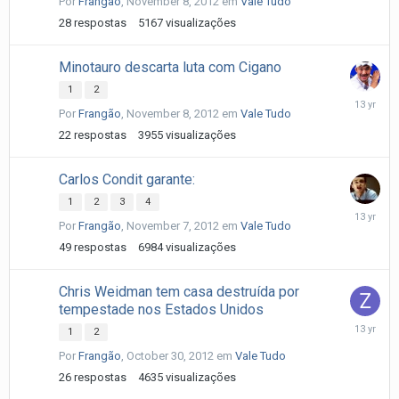
Por
Frangão
,
November 8, 2012
em
Vale Tudo
9,
2012
28
respostas
5167
visualizações
Minotauro descarta luta com Cigano
1
2
Novembe
Por
Frangão
,
November 8, 2012
em
Vale Tudo
9,
2012
22
respostas
3955
visualizações
Carlos Condit garante:
1
2
3
4
Novembe
Por
Frangão
,
November 7, 2012
em
Vale Tudo
8,
2012
49
respostas
6984
visualizações
Chris Weidman tem casa destruída por
tempestade nos Estados Unidos
October
1
2
31,
Por
Frangão
,
October 30, 2012
em
Vale Tudo
2012
26
respostas
4635
visualizações