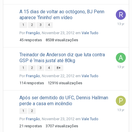
A 15 dias de voltar ao octógono, BJ Penn
aparece ‘fininho’ em vídeo
Novembe
1
2
3
4
26,
Por
Frangão
,
November 23, 2012
em
Vale Tudo
2012
45
respostas
8538
visualizações
Treinador de Anderson diz que luta contra
GSP é ‘mais justa’ até 80kg
Novembe
1
2
3
4
8
25,
Por
Frangão
,
November 22, 2012
em
Vale Tudo
2012
114
respostas
12916
visualizações
Após ser demitido do UFC, Dennis Hallman
perde a casa em incêndio
Novembe
1
2
25,
Por
Frangão
,
November 23, 2012
em
Vale Tudo
2012
21
respostas
3707
visualizações