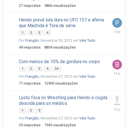
27
respostas
5866
visualizações
Hendo prevê luta dura no UFC 157 e afirma
que Machida é ‘fora de série
Decembe
1
2
3
4
1,
Por
Frangão
,
November 30, 2012
em
Vale Tudo
2012
49
respostas
8854
visualizações
Com menos de 10% de gordura no corpo
1
2
3
4
5
Novembe
Por
Frangão
,
November 27, 2012
em
Vale Tudo
28,
2012
71
respostas
12905
visualizações
Lyoto foca no Wrestling para Hendo e cogita
descida para os médios
Novembe
1
2
3
28,
Por
Frangão
,
November 27, 2012
em
Vale Tudo
2012
35
respostas
7945
visualizações