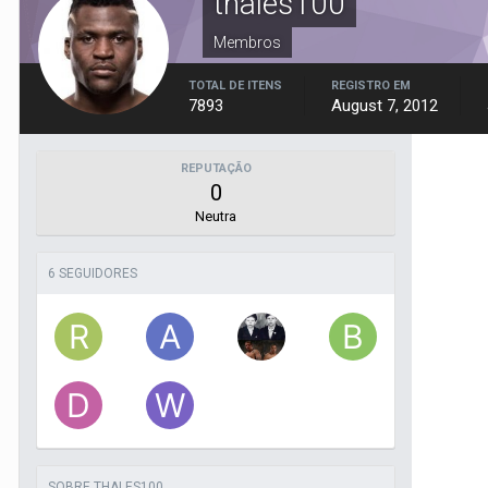
thales100
Membros
TOTAL DE ITENS
REGISTRO EM
7893
August 7, 2012
REPUTAÇÃO
0
Neutra
6 SEGUIDORES
SOBRE THALES100