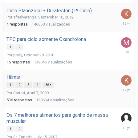
Ciclo Stanozolol + Durateston (1º Ciclo)
Por
sfsalvarenga
,
September 10, 2012
Septemb
4
respostas
146658
visualizações
13,
2012
TPC para ciclo somente Oxandrolona
1
2
July
Por
phdjj
,
October 28, 2010
11,
2017
15
respostas
139046
visualizações
Hilmar
1
2
3
4
36
August
Por
Sartori
,
April 7, 2009
23,
2013
536
respostas
128634
visualizações
Os 7 melhores alimentos para ganho de massa
muscular
July
1
2
18,
Por
Sr_Furtado
,
July 15, 2007
2007