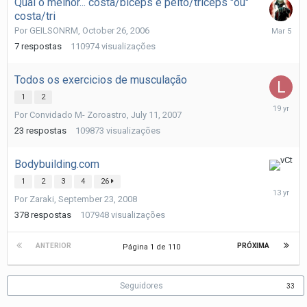
Qual o melhor... costa/biceps e peito/triceps "ou"
costa/tri
March
Por
GEILSONRM
,
October 26, 2006
5
7
respostas
110974
visualizações
Todos os exercicios de musculação
1
2
July
Por
Convidado M- Zoroastro
,
July 11, 2007
12,
2007
23
respostas
109873
visualizações
Bodybuilding.com
April
1
2
3
4
26
6,
Por
Zaraki
,
September 23, 2008
2013
378
respostas
107948
visualizações
ANTERIOR
PRÓXIMA
Página 1 de 110
Seguidores
33