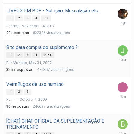
LIVROS EM PDF - Nutrição, Musculação etc.
1
2
3
4
7
March
Por
rmp
,
November 14, 2012
25,
2019
99
respostas
622306
visualizações
Site para compra de suplemento ?
1
2
3
4
218
Septemb
Por
Mazetto
,
May 31, 2007
22,
2015
3255
respostas
476357
visualizações
Vermífugos de uso humano
1
2
3
October
Por
----
,
October 4, 2009
25,
2009
36
respostas
246697
visualizações
[CHAT] CHAT OFICIAL DA SUPLEMENTAÇÃO E
TREINAMENTO
October