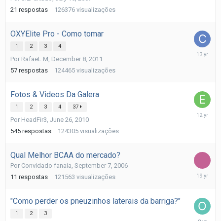
21
respostas
126376
visualizações
OXYElite Pro - Como tomar
1
2
3
4
January
Por
RafaeL M
,
December 8, 2011
8,
2013
57
respostas
124465
visualizações
Fotos & Videos Da Galera
1
2
3
4
37
March
Por
HeadFir3
,
June 26, 2010
26,
2014
545
respostas
124305
visualizações
Qual Melhor BCAA do mercado?
Por
Convidado fanaia
,
September 7, 2006
October
11
respostas
121563
visualizações
22,
2006
"Como perder os pneuzinhos laterais da barriga?"
1
2
3
Septemb