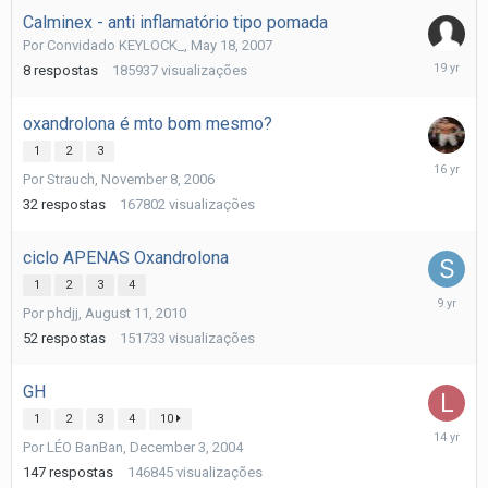
Calminex - anti inflamatório tipo pomada
Por
Convidado KEYLOCK_
,
May 18, 2007
May
8
respostas
185937
visualizações
22,
2007
oxandrolona é mto bom mesmo?
1
2
3
July
Por
Strauch
,
November 8, 2006
16,
2010
32
respostas
167802
visualizações
ciclo APENAS Oxandrolona
1
2
3
4
July
Por
phdjj
,
August 11, 2010
10,
2017
52
respostas
151733
visualizações
GH
1
2
3
4
10
October
Por
LÉO BanBan
,
December 3, 2004
15,
2011
147
respostas
146845
visualizações