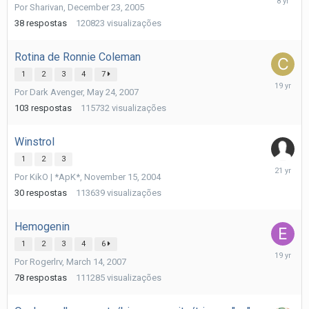
Por
Sharivan
,
December 23, 2005
26,
2017
38
respostas
120823
visualizações
Rotina de Ronnie Coleman
1
2
3
4
7
June
Por
Dark Avenger
,
May 24, 2007
1,
2007
103
respostas
115732
visualizações
Winstrol
1
2
3
Novembe
Por
KikO | *ApK*
,
November 15, 2004
26,
2004
30
respostas
113639
visualizações
Hemogenin
1
2
3
4
6
May
Por
Rogerlrv
,
March 14, 2007
29,
2007
78
respostas
111285
visualizações