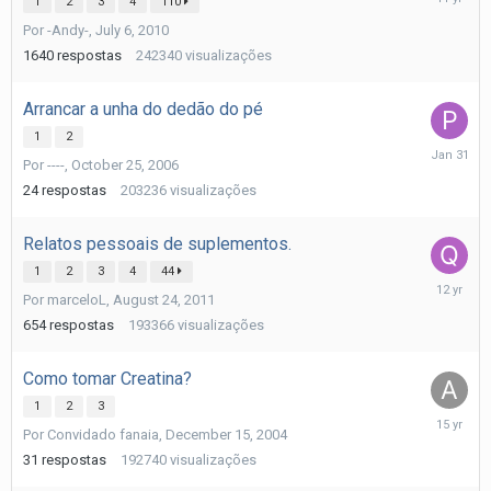
1
2
3
4
110
17,
Por
-Andy-
,
July 6, 2010
2014
1640
respostas
242340
visualizações
Arrancar a unha do dedão do pé
1
2
January
Por
----
,
October 25, 2006
31
24
respostas
203236
visualizações
Relatos pessoais de suplementos.
1
2
3
4
44
Novembe
Por
marceloL
,
August 24, 2011
3,
2013
654
respostas
193366
visualizações
Como tomar Creatina?
1
2
3
January
Por
Convidado fanaia
,
December 15, 2004
21,
2011
31
respostas
192740
visualizações