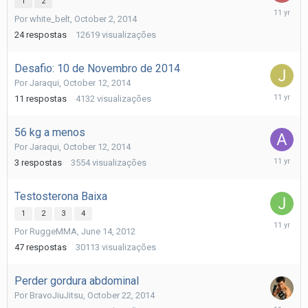
1
2
Novembe
Por
white_belt
,
October 2, 2014
15,
2014
24
respostas
12619
visualizações
Desafio: 10 de Novembro de 2014
Por
Jaraqui
,
October 12, 2014
Novembe
11
respostas
4132
visualizações
11,
2014
56 kg a menos
Por
Jaraqui
,
October 12, 2014
Novembe
3
respostas
3554
visualizações
6,
2014
Testosterona Baixa
1
2
3
4
Novembe
Por
RuggeMMA
,
June 14, 2012
6,
2014
47
respostas
30113
visualizações
Perder gordura abdominal
Por
BravoJiuJitsu
,
October 22, 2014
Novembe