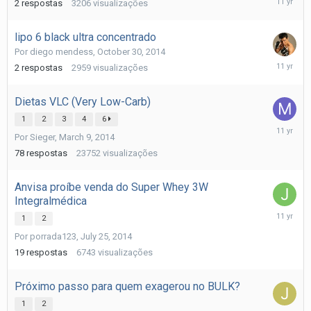
2
respostas
3206
visualizações
5,
2014
lipo 6 black ultra concentrado
Por
diego mendess
,
October 30, 2014
Novembe
2
respostas
2959
visualizações
5,
2014
Dietas VLC (Very Low-Carb)
1
2
3
4
6
Novembe
Por
Sieger
,
March 9, 2014
1,
2014
78
respostas
23752
visualizações
Anvisa proíbe venda do Super Whey 3W
Integralmédica
October
1
2
31,
Por
porrada123
,
July 25, 2014
2014
19
respostas
6743
visualizações
Próximo passo para quem exagerou no BULK?
1
2