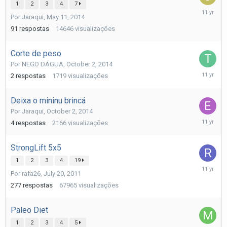
1
2
3
4
7
October
Por
Jaraqui
,
May 11, 2014
4,
2014
91
respostas
14646
visualizações
Corte de peso
Por
NEGO DÁGUA
,
October 2, 2014
October
2
respostas
1719
visualizações
3,
2014
Deixa o mininu brincá
Por
Jaraqui
,
October 2, 2014
October
4
respostas
2166
visualizações
2,
2014
StrongLift 5x5
1
2
3
4
19
October
Por
rafa26
,
July 20, 2011
1,
2014
277
respostas
67965
visualizações
Paleo Diet
1
2
3
4
5