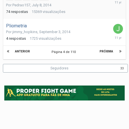
Septemb
Por
Pedrao157
,
July 8, 2014
24,
2014
74
respostas
15369
visualizações
Pliometria
Por
jimmy_hopkins
,
September 3, 2014
Septemb
4
respostas
1725
visualizações
23,
2014
ANTERIOR
PRÓXIMA
Página 4 de 110
Seguidores
33