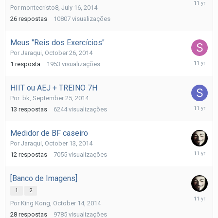
October
Por
montecristo8
,
July 16, 2014
28,
2014
26
respostas
10807
visualizações
Meus "Reis dos Exercícios"
Por
Jaraqui
,
October 26, 2014
October
1
resposta
1953
visualizações
26,
2014
HIIT ou AEJ + TREINO 7H
Por
.bk
,
September 25, 2014
October
13
respostas
6244
visualizações
22,
2014
Medidor de BF caseiro
Por
Jaraqui
,
October 13, 2014
October
12
respostas
7055
visualizações
21,
2014
[Banco de Imagens]
1
2
October
Por
King Kong
,
October 14, 2014
21,
2014
28
respostas
9785
visualizações