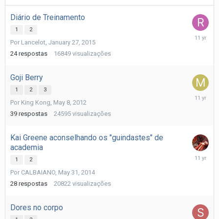
Diário de Treinamento
1
2
March
Por
Lancelot
,
January 27, 2015
28,
2015
24
respostas
16849
visualizações
Goji Berry
1
2
3
February
Por
King Kong
,
May 8, 2012
19,
2015
39
respostas
24595
visualizações
Kai Greene aconselhando os "guindastes" de
academia
February
1
2
14,
Por
CALBAIANO
,
May 31, 2014
2015
28
respostas
20822
visualizações
Dores no corpo