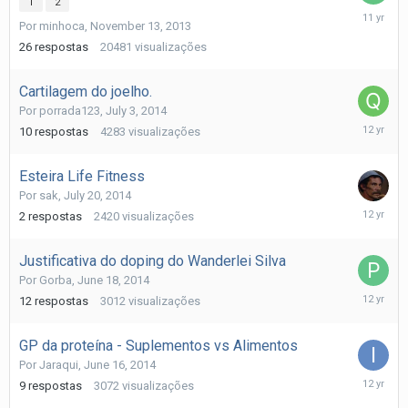
1
2
August
Por
minhoca
,
November 13, 2013
12,
2014
26
respostas
20481
visualizações
Cartilagem do joelho.
Por
porrada123
,
July 3, 2014
July
10
respostas
4283
visualizações
30,
2014
Esteira Life Fitness
Por
sak
,
July 20, 2014
July
2
respostas
2420
visualizações
20,
2014
Justificativa do doping do Wanderlei Silva
Por
Gorba
,
June 18, 2014
July
12
respostas
3012
visualizações
12,
2014
GP da proteína - Suplementos vs Alimentos
Por
Jaraqui
,
June 16, 2014
July
9
respostas
3072
visualizações
12,