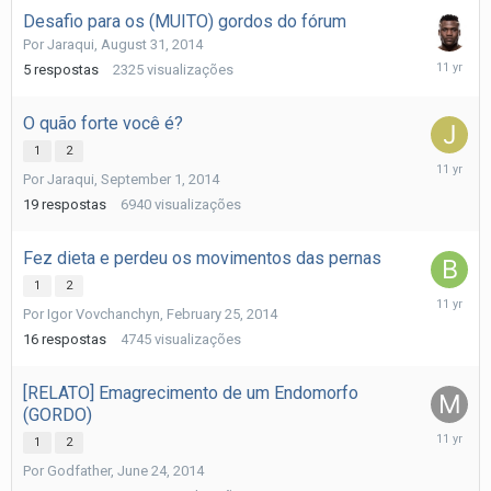
Desafio para os (MUITO) gordos do fórum
Por
Jaraqui
,
August 31, 2014
Septemb
5
respostas
2325
visualizações
13,
2014
O quão forte você é?
1
2
Septemb
Por
Jaraqui
,
September 1, 2014
6,
2014
19
respostas
6940
visualizações
Fez dieta e perdeu os movimentos das pernas
1
2
Septemb
Por
Igor Vovchanchyn
,
February 25, 2014
2,
2014
16
respostas
4745
visualizações
[RELATO] Emagrecimento de um Endomorfo
(GORDO)
August
1
2
30,
Por
Godfather
,
June 24, 2014
2014