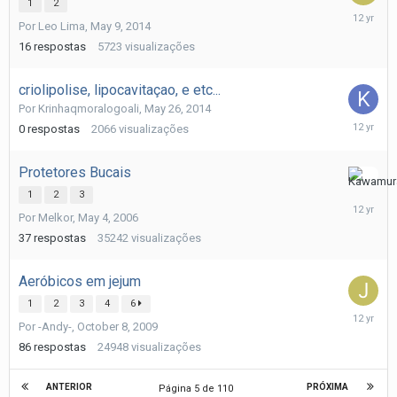
1
2
May
Por
Leo Lima
,
May 9, 2014
26,
2014
16
respostas
5723
visualizações
criolipolise, lipocavitaçao, e etc...
Por
Krinhaqmoralogoali
,
May 26, 2014
May
0
respostas
2066
visualizações
26,
2014
Protetores Bucais
May
1
2
3
21,
Por
Melkor
,
May 4, 2006
2014
37
respostas
35242
visualizações
Aeróbicos em jejum
1
2
3
4
6
May
Por
-Andy-
,
October 8, 2009
20,
2014
86
respostas
24948
visualizações
ANTERIOR
PRÓXIMA
Página 5 de 110