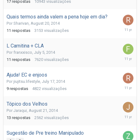
17
respostas
10943
visualizações
Quais termos ainda valem a pena hoje em dia?
Por
Sharivan
,
August 20, 2014
August
11
respostas
3153
visualizações
27,
2014
L Carnitina + CLA
Por
franxxisco
,
July 5, 2014
August
11
respostas
7620
visualizações
26,
2014
Ajuda! EC e enjoos
Por
jiujitsu.lifestyle
,
July 17, 2014
August
9
respostas
4822
visualizações
26,
2014
Tópico dos Velhos
Por
Jaraqui
,
August 21, 2014
August
13
respostas
2562
visualizações
23,
2014
Sugestão de Pre treino Manipulado