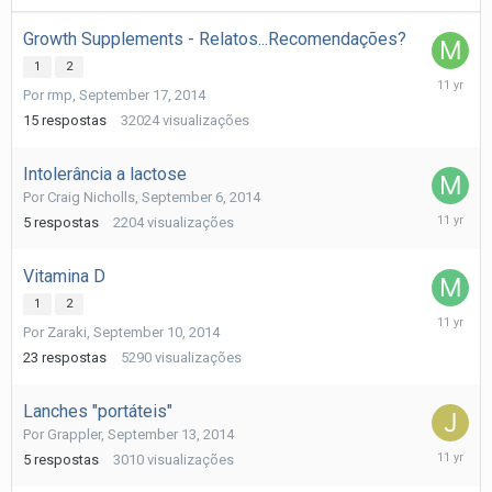
Growth Supplements - Relatos...Recomendações?
1
2
Septemb
Por
rmp
,
September 17, 2014
20,
2014
15
respostas
32024
visualizações
Intolerância a lactose
Por
Craig Nicholls
,
September 6, 2014
Septemb
5
respostas
2204
visualizações
17,
2014
Vitamina D
1
2
Septemb
Por
Zaraki
,
September 10, 2014
17,
2014
23
respostas
5290
visualizações
Lanches "portáteis"
Por
Grappler
,
September 13, 2014
Septemb
5
respostas
3010
visualizações
17,
2014