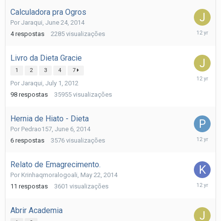
2014
Calculadora pra Ogros
Por
Jaraqui
,
June 24, 2014
June
4
respostas
2285
visualizações
26,
2014
Livro da Dieta Gracie
1
2
3
4
7
June
Por
Jaraqui
,
July 1, 2012
25,
2014
98
respostas
35955
visualizações
Hernia de Hiato - Dieta
Por
Pedrao157
,
June 6, 2014
June
6
respostas
3576
visualizações
7,
2014
Relato de Emagrecimento.
Por
Krinhaqmoralogoali
,
May 22, 2014
May
11
respostas
3601
visualizações
28,
2014
Abrir Academia