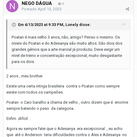
NEGO DÁGUA
0
Postado
April 13, 2023
Em 4/13/2023 at 9:33 PM,
Lonely
disse:
Poatan é mais velho 3 anos, não, amigo? Penso o mesmo. Os
níveis do Poatan e do Adesanya são muito altos. São dois dos
grandes gênios que a arte marcial já produziu. Deve exigir um
nível de treino e concentração excepcional, muito desgastante
para os dois.
2 anos , meu brother.
Existe uma certa intriga brasileira contra o Poatan como sempre
existe com todos os campeões.
Poatan o Caio baralho a chama de velho , outro dizem que é enorme
sempre batendo o peso da categoria..
Enfim difícil .
Agora eu sempre falei que o Adesanya era excepcional , eu acho
que até o Anderson teria dificuldades contra o Alex e Adesanya no