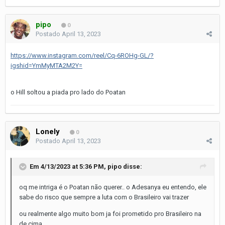
pipo
0
Postado
April 13, 2023
https://www.instagram.com/reel/Cq-6ROHg-GL/?
igshid=YmMyMTA2M2Y=
o Hill soltou a piada pro lado do Poatan
Lonely
0
Postado
April 13, 2023
Em 4/13/2023 at 5:36 PM,
pipo
disse:
oq me intriga é o Poatan não querer.. o Adesanya eu entendo, ele
sabe do risco que sempre a luta com o Brasileiro vai trazer
ou realmente algo muito bom ja foi prometido pro Brasileiro na
de cima