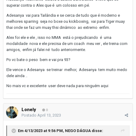
superar contra o Alex que é um colosso em pé.
Adesanya vai para Tailândia e se cerca de tudo que é moderno e
melhores sparring seja no boxe ou kickboxing, vai para Tiger muay
thai onde se faz um muay thsi dinâmico ao extremo enfim.
Alex foi ele e ele , isso no MMA está o prejudicando é uma
modalidade nova e ele precisa de um coach meu ver , ele treina com
amigos, enfim já falei né tudo anteriormente.
Po vc bate o peso bem e vai pra 93?
Ele vence o Adesanya se treinar melhor, Adesanya tem muito medo
dele ainda ..
No mais vc e excelente user deve nada para ninguém aqui
Lonely
0
Postado
April 13, 2023
Em 4/13/2023 at 9:56 PM,
NEGO DÁGUA
disse: