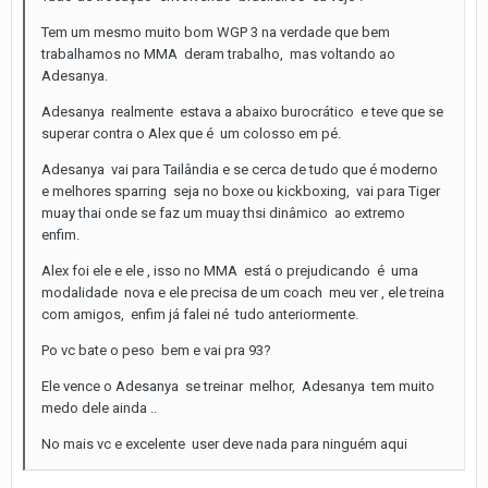
Tem um mesmo muito bom WGP 3 na verdade que bem
trabalhamos no MMA deram trabalho, mas voltando ao
Adesanya.
Adesanya realmente estava a abaixo burocrático e teve que se
superar contra o Alex que é um colosso em pé.
Adesanya vai para Tailândia e se cerca de tudo que é moderno
e melhores sparring seja no boxe ou kickboxing, vai para Tiger
muay thai onde se faz um muay thsi dinâmico ao extremo
enfim.
Alex foi ele e ele , isso no MMA está o prejudicando é uma
modalidade nova e ele precisa de um coach meu ver , ele treina
com amigos, enfim já falei né tudo anteriormente.
Po vc bate o peso bem e vai pra 93?
Ele vence o Adesanya se treinar melhor, Adesanya tem muito
medo dele ainda ..
No mais vc e excelente user deve nada para ninguém aqui