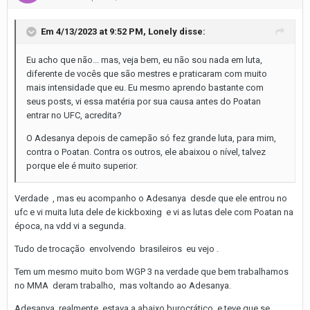
Em 4/13/2023 at 9:52 PM,
Lonely
disse:
Eu acho que não... mas, veja bem, eu não sou nada em luta,
diferente de vocês que são mestres e praticaram com muito
mais intensidade que eu. Eu mesmo aprendo bastante com
seus posts, vi essa matéria por sua causa antes do Poatan
entrar no UFC, acredita?
O Adesanya depois de camepão só fez grande luta, para mim,
contra o Poatan. Contra os outros, ele abaixou o nível, talvez
porque ele é muito superior.
Verdade , mas eu acompanho o Adesanya desde que ele entrou no
ufc e vi muita luta dele de kickboxing e vi as lutas dele com Poatan na
época, na vdd vi a segunda.
Tudo de trocação envolvendo brasileiros eu vejo .
Tem um mesmo muito bom WGP 3 na verdade que bem trabalhamos
no MMA deram trabalho, mas voltando ao Adesanya.
Adesanya realmente estava a abaixo burocrático e teve que se