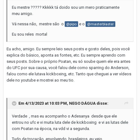
Eu mestre ????? Kkkkk tá doido sou um mero praticamente
meu amigo.
Vá nessa não, mestre são o
e o
@pipo
@masterblaster
Eu sou reles mortal
Eu acho, amigo. Eu sempre leio seus posts e gosto deles, pois você
explica do básico, aponta as fontes, etc. Eu sempre aprendo com
seus posts. Sobre o próprio Poatan, eu só soube quem ele era antes
do UFC por sua causa, você falou dele como sparring do Anderson,
falou como ele lutava kickboxing, etc. Tanto que cheguei a ver vídeos
dele no youtube e mostrei ao meu tio.
Em 4/13/2023 at 10:03 PM,
NEGO DÁGUA
disse:
Verdade , mas eu acompanho o Adesanya desde que ele
entrou no ufc e vi muita luta dele de kickboxing e vi as lutas dele
com Poatan na época, na vdd vi a segunda.
Tudo de trocação envolvendo brasileiros eu vejo .