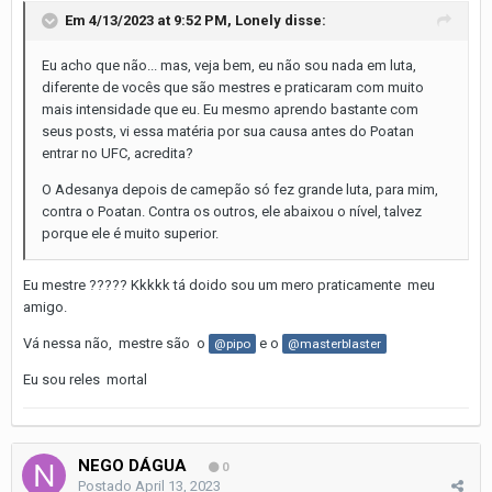
Em 4/13/2023 at 9:52 PM,
Lonely
disse:
Eu acho que não... mas, veja bem, eu não sou nada em luta,
diferente de vocês que são mestres e praticaram com muito
mais intensidade que eu. Eu mesmo aprendo bastante com
seus posts, vi essa matéria por sua causa antes do Poatan
entrar no UFC, acredita?
O Adesanya depois de camepão só fez grande luta, para mim,
contra o Poatan. Contra os outros, ele abaixou o nível, talvez
porque ele é muito superior.
Eu mestre ????? Kkkkk tá doido sou um mero praticamente meu
amigo.
Vá nessa não, mestre são o
e o
@pipo
@masterblaster
Eu sou reles mortal
NEGO DÁGUA
0
Postado
April 13, 2023