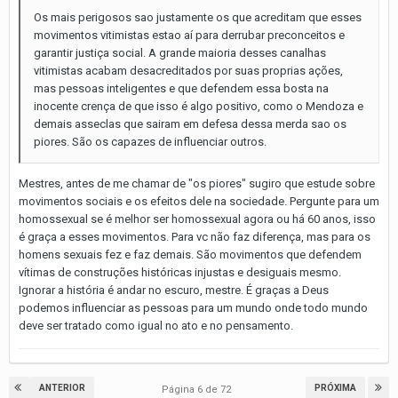
Os mais perigosos sao justamente os que acreditam que esses
movimentos vitimistas estao aí para derrubar preconceitos e
garantir justiça social. A grande maioria desses canalhas
vitimistas acabam desacreditados por suas proprias ações,
mas pessoas inteligentes e que defendem essa bosta na
inocente crença de que isso é algo positivo, como o Mendoza e
demais asseclas que sairam em defesa dessa merda sao os
piores. São os capazes de influenciar outros.
Mestres, antes de me chamar de "os piores" sugiro que estude sobre
movimentos sociais e os efeitos dele na sociedade. Pergunte para um
homossexual se é melhor ser homossexual agora ou há 60 anos, isso
é graça a esses movimentos. Para vc não faz diferença, mas para os
homens sexuais fez e faz demais. São movimentos que defendem
vítimas de construções históricas injustas e desiguais mesmo.
Ignorar a história é andar no escuro, mestre. É graças a Deus
podemos influenciar as pessoas para um mundo onde todo mundo
deve ser tratado como igual no ato e no pensamento.
ANTERIOR
PRÓXIMA
Página 6 de 72