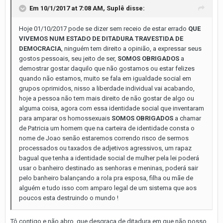
Em 10/1/2017 at 7:08 AM,
Suplê
disse:
Hoje 01/10/2017 pode se dizer sem receio de estar errado
QUE
VIVEMOS NUM ESTADO DE DITADURA TRAVESTIDA DE
DEMOCRACIA
, ninguém tem direito a opinião, a expressar seus
gostos pessoais, seu jeito de ser,
SOMOS OBRIGADOS
a
demostrar gostar daquilo que não gostamos ou estar felizes
quando não estamos, muito se fala em igualdade social em
grupos oprimidos, nisso a liberdade individual vai acabando,
hoje a pessoa não tem mais direito de não gostar de algo ou
alguma coisa, agora com essa identidade social que inventaram
para amparar os homossexuais
SOMOS OBRIGADOS
a chamar
de Patricia um homem que na carteira de identidade consta o
nome de Joao senão estaremos correndo risco de sermos
processados ou taxados de adjetivos agressivos, um rapaz
bagual que tenha a identidade social de mulher pela lei poderá
usar o banheiro destinado as senhoras e meninas, poderá sair
pelo banheiro balançando a rola pra esposa, filha ou mãe de
alguém e tudo isso com amparo legal de um sistema que aos
poucos esta destruindo o mundo !
Tô contigo e não abro, que desgraça de ditadura em que não posso