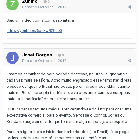
Zunino
0
Postado
October 1, 2017
Saiu um vídeo com a confusão inteira
https://youtu.be/5ouEw9200e0
Josef Borges
0
Postado
October 1, 2017
Estamos caminhando para período de trevas, no Brasil a ignorância
cada vez mais se aflora, Acho muito engraçado esse °embate° direita
e esquerda, que no Brasil não existe, porém virou moda kkkk. quanto
mais no Brasil, se copia tendências e valores americanos e europeus
maior a "ignorância" do brasileiro transparece.
O UFC apenas fez uma média, aproveitando-se do fato para criar uma
expectativa comercial para o evento. Se fosse o Connor, Jones ou
Ronda no auge eu duvido que tomariam alguma posição a respeito.
Por fim a ignorância é inicio das barbaridades ( no Brasil), é só pegar
os livros de historias e irá-se perceber as coincidências.