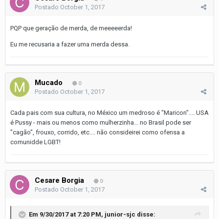
Postado
October 1, 2017
PQP que geração de merda, de meeeeerda!
Eu me recusaria a fazer uma merda dessa.
Mucado
0
Postado
October 1, 2017
Cada pais com sua cultura, no México um medroso é "Maricon".... USA
é Pussy - mais ou menos como mulherzinha... no Brasil pode ser
"cagão", frouxo, corrido, etc.... não consideirei como ofensa a
comunidde LGBT!
Cesare Borgia
0
Postado
October 1, 2017
Em 9/30/2017 at 7:20 PM,
junior-sjc
disse: