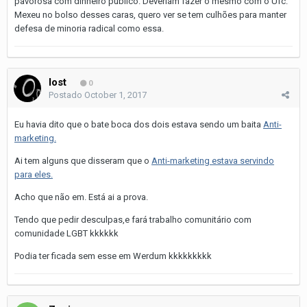
pavorosa com dinheiro público. Deveriam fazer o mesmo com o Ufc.
Mexeu no bolso desses caras, quero ver se tem culhões para manter
defesa de minoria radical como essa.
lost
0
Postado
October 1, 2017
Eu havia dito que o bate boca dos dois estava sendo um baita
Anti-
marketing.
Ai tem alguns que disseram que o
Anti-marketing estava servindo
para eles.
Acho que não em. Está ai a prova.
Tendo que pedir desculpas,e fará trabalho comunitário com
comunidade LGBT kkkkkk
Podia ter ficada sem esse em Werdum kkkkkkkkk