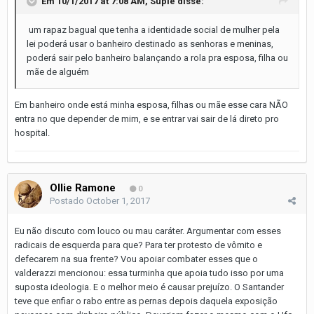
Em 10/1/2017 at 7:08 AM,
Suplê
disse:
um rapaz bagual que tenha a identidade social de mulher pela
lei poderá usar o banheiro destinado as senhoras e meninas,
poderá sair pelo banheiro balançando a rola pra esposa, filha ou
mãe de alguém
Em banheiro onde está minha esposa, filhas ou mãe esse cara NÃO
entra no que depender de mim, e se entrar vai sair de lá direto pro
hospital.
Ollie Ramone
0
Postado
October 1, 2017
Eu não discuto com louco ou mau caráter. Argumentar com esses
radicais de esquerda para que? Para ter protesto de vômito e
defecarem na sua frente? Vou apoiar combater esses que o
valderazzi mencionou: essa turminha que apoia tudo isso por uma
suposta ideologia. E o melhor meio é causar prejuízo. O Santander
teve que enfiar o rabo entre as pernas depois daquela exposição