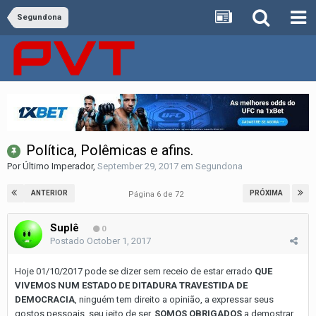
Segundona
Política, Polêmicas e afins.
Por
Último Imperador
,
September 29, 2017
em
Segundona
ANTERIOR
PRÓXIMA
Página 6 de 72
Suplê
0
Postado
October 1, 2017
Hoje 01/10/2017 pode se dizer sem receio de estar errado
QUE
VIVEMOS NUM ESTADO DE DITADURA TRAVESTIDA DE
DEMOCRACIA
, ninguém tem direito a opinião, a expressar seus
gostos pessoais, seu jeito de ser,
SOMOS OBRIGADOS
a demostrar