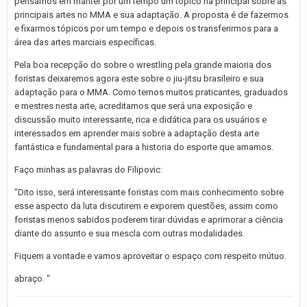
pensamos em manter por um tempo um tópico na principal sobre as
principais artes no MMA e sua adaptação. A proposta é de fazermos
e fixarmos tópicos por um tempo e depois os transferirmos para a
área das artes marciais específicas.
Pela boa recepção do sobre o wrestling pela grande maioria dos
foristas deixaremos agora este sobre o jiu-jitsu brasileiro e sua
adaptação para o MMA. Como temos muitos praticantes, graduados
e mestres nesta arte, acreditamos que será una exposição e
discussão muito interessante, rica e didática para os usuários e
interessados em aprender mais sobre a adaptação desta arte
fantástica e fundamental para a historia do esporte que amamos.
Faço minhas as palavras do Filipovic:
"Dito
isso, será interessante foristas com mais conhecimento sobre
esse aspecto da luta discutirem e exporem questões, assim como
foristas menos sabidos poderem tirar dúvidas e aprimorar a ciência
diante do assunto e
sua mescla com outras modalidades.
Fiquem a vontade e
vamos aproveitar o espaço com respeito mútuo.
abraço.
"