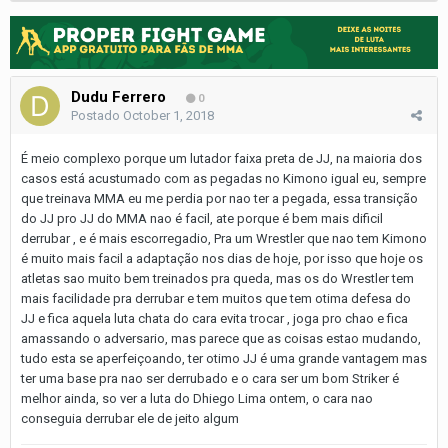
Dudu Ferrero
0
Postado
October 1, 2018
É meio complexo porque um lutador faixa preta de JJ, na maioria dos
casos está acustumado com as pegadas no Kimono igual eu, sempre
que treinava MMA eu me perdia por nao ter a pegada, essa transição
do JJ pro JJ do MMA nao é facil, ate porque é bem mais dificil
derrubar , e é mais escorregadio, Pra um Wrestler que nao tem Kimono
é muito mais facil a adaptação nos dias de hoje, por isso que hoje os
atletas sao muito bem treinados pra queda, mas os do Wrestler tem
mais facilidade pra derrubar e tem muitos que tem otima defesa do
JJ e fica aquela luta chata do cara evita trocar , joga pro chao e fica
amassando o adversario, mas parece que as coisas estao mudando,
tudo esta se aperfeiçoando, ter otimo JJ é uma grande vantagem mas
ter uma base pra nao ser derrubado e o cara ser um bom Striker é
melhor ainda, so ver a luta do Dhiego Lima ontem, o cara nao
conseguia derrubar ele de jeito algum