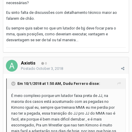
necessárias?
Eu sinto falta de discussões com detalhamento técnico maior ao
falarem de chão.
Eu sempre quis saber no que um lutador de bjj deve focar para o
mma, quais posições, como deveriam executar, vantagem e
desvantagem se ser de tal ou tal maneira...
Axiotis
0
Postado
October 3, 2018
Em 10/1/2018 at 1:50 AM,
Dudu Ferrero
disse:
É meio complexo porque um lutador faixa preta de JJ, na
maioria dos casos está acustumado com as pegadas no
Kimono igual eu, sempre que treinava MMA eu me perdia por
nao ter a pegada, essa transição do JJ pro JJ do MMA nao é
facil, ate porque é bem mais dificil derrubar , e é mais
escorregadio, Pra um Wrestler que nao tem Kimono é muito
mais facil a adaptação nos dias de hoje, por isso que hoje os