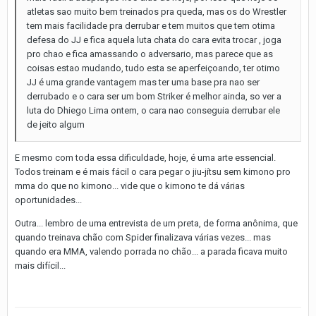
atletas sao muito bem treinados pra queda, mas os do Wrestler
tem mais facilidade pra derrubar e tem muitos que tem otima
defesa do JJ e fica aquela luta chata do cara evita trocar , joga
pro chao e fica amassando o adversario, mas parece que as
coisas estao mudando, tudo esta se aperfeiçoando, ter otimo
JJ é uma grande vantagem mas ter uma base pra nao ser
derrubado e o cara ser um bom Striker é melhor ainda, so ver a
luta do Dhiego Lima ontem, o cara nao conseguia derrubar ele
de jeito algum
E mesmo com toda essa dificuldade, hoje, é uma arte essencial.
Todos treinam e é mais fácil o cara pegar o jiu-jítsu sem kimono pro
mma do que no kimono... vide que o kimono te dá várias
oportunidades...
Outra... lembro de uma entrevista de um preta, de forma anônima, que
quando treinava chão com Spider finalizava várias vezes... mas
quando era MMA, valendo porrada no chão... a parada ficava muito
mais difícil...