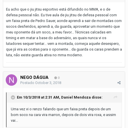
Eu acho que o jiu jitsu esportivo está difundido no MMA, e o de
defesa pessoal não. Eu tive aula de jiu jitsu de defesa pessoal com
um faixa preta de Pedro Sauer, aonde aprendi a sair de montadas com
socos desferidos, aprendi a, da guarda, aproveitar um momento que
meu oponente dá um soco, a meu favor... Técnicas calcadas em
timing e em matar a base do adversário, as quais nunca vi os
lutadores sequer tentar... vem a montada, começa aquele desespero,
que já vira as costas para o oponente... da guarda os caras prendem a
luta, não existe guarda ativa no mma moderno.
NEGO DÁGUA
0
Postado
October 3, 2018
Em 10/3/2018 at 2:31 AM,
Daniel Mendoza
disse:
Uma vez vi o renzo falando que um faixa preta depois de um
bom soco na cara vira marron, depois de dois vira roxa, e assim
vai...