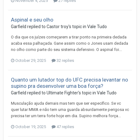
November 4, 2025
27 replies
Aspinal e seu olho
Garfield
replied to
Castor troy
's topic in
Vale Tudo
O dia que os juízes começarem a tirar ponto na primeira dedada
acaba essa palhaçada. Gane assim como o Jones usam dedada
no olho como parte do seu sistema defensivo. O aspinal foi...
October 29, 2025
32 replies
Quanto um lutador top do UFC precisa levantar no
supino pra desenvolver uma boa força?
Garfield
replied to
Ultimate Fighter
's topic in
Vale Tudo
Musculação ajuda demais mas tem que ser específico. Se vc
quer lutar MMA e não tem uma guarda absurdamente perigosa vc
precisa ter um terra forte hoje em dia. Supino melhora força...
October 19, 2025
47 replies