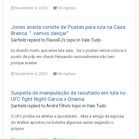
November 6, 2025
60 replies
Jones aceita convite de Poatan para luta na Casa
Branca. "..vamos dançar"
Garfield
replied to
FlavioRJ
's topic in
Vale Tudo
Eu duvido muito que essa luta saia... Se o poatan vence coloca o
posto de p4p em check Pensando racionalmente não tem
porque aceitar
November 6, 2025
60 replies
Suspeita de manipulação de resultado em luta no
UFC fight Night Garcia x Onama
Garfield
replied to
André Filho
's topic in
Vale Tudo
O UFC proíbe os atletas a apostarem... Mas a amiga da esposa
do Walker apostou na botinha algumas vezes segundo o
próprio.