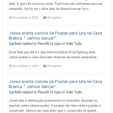
dele. O que não é pouca coisa. Top5 mas não suficiente para ser
campeão. Se for ver o abre alas da chute boxe sp foi o...
November 6, 2025
60 replies
Jones aceita convite de Poatan para luta na Casa
Branca. "..vamos dançar"
Garfield
replied to
FlavioRJ
's topic in
Vale Tudo
Eu te falei que ele é o que menos botava fé da fighting nerd.
Carlos prates e Jean Silva tem chances de serem campeões.
November 6, 2025
60 replies
Jones aceita convite de Poatan para luta na Casa
Branca. "..vamos dançar"
Garfield
replied to
FlavioRJ
's topic in
Vale Tudo
Jones deu a declaração justamente no momento de pisar no
aspinal, antes estava quieto. O poatan não tem nada a perder, o
Jones tem. Vamos ver, mas acho que o Jones não irá querer...