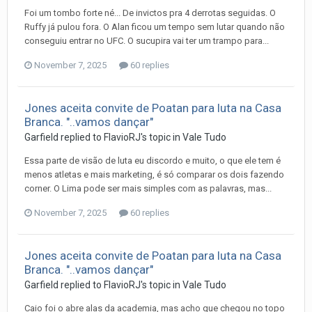
Foi um tombo forte né... De invictos pra 4 derrotas seguidas. O
Ruffy já pulou fora. O Alan ficou um tempo sem lutar quando não
conseguiu entrar no UFC. O sucupira vai ter um trampo para...
November 7, 2025
60 replies
Jones aceita convite de Poatan para luta na Casa
Branca. "..vamos dançar"
Garfield
replied to
FlavioRJ
's topic in
Vale Tudo
Essa parte de visão de luta eu discordo e muito, o que ele tem é
menos atletas e mais marketing, é só comparar os dois fazendo
corner. O Lima pode ser mais simples com as palavras, mas...
November 7, 2025
60 replies
Jones aceita convite de Poatan para luta na Casa
Branca. "..vamos dançar"
Garfield
replied to
FlavioRJ
's topic in
Vale Tudo
Caio foi o abre alas da academia, mas acho que chegou no topo