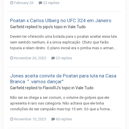
February 26
22 replies
Poatan x Carlos Ulberg no UFC 324 em Janeiro
Garfield
replied to
pipo
's topic in
Vale Tudo
Devem ter oferecido uma bolada para o poatan aceitar essa luta
sem sentido nenhum, é a única explicação. Chuto que farão
topuria e islam direto. O plano inicial era o pimba mas o arman...
November 26, 2025
23 replies
Jones aceita convite de Poatan para luta na Casa
Branca. "..vamos dançar"
Garfield
replied to
FlavioRJ
's topic in
Vale Tudo
Não sei se chega a ser comum, o volume de golpes que ele
apresenta é raro nas categoria. Não achava que ele tinha
condições de ser campeão mas top 15 sim. Só que a forma...
November 10, 2025
60 replies