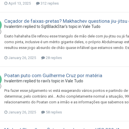
April 13, 2025
312 replies
Caçador de faixas-pretas? Makhachev questiona jiu-jitsu d
hvalentim
replied to
SgtBlackStar
's topic in
Vale Tudo
Exato hahahaha Ele refinou esse triangulo de mão dele com jiu-jitsu ou já
como pinta, inclusive é um mérito gigante deles, o próprio Abdulmanap est
resultou esse jogo absurdo de chão quase infálivel que estamos vendo. Ess
January 26, 2025
28 replies
Poatan puto com Guilherme Cruz por matéria
hvalentim
replied to
ravi
's topic in
Vale Tudo
Pra fazer esse julgamento vc está exagerando vários pontos e partindo de
determinar, pelo contrário até... Acho completamente normal a situação, 
relacionamento do Poatan com a irmão e as informações que sabemos sobre 
January 26, 2025
58 replies