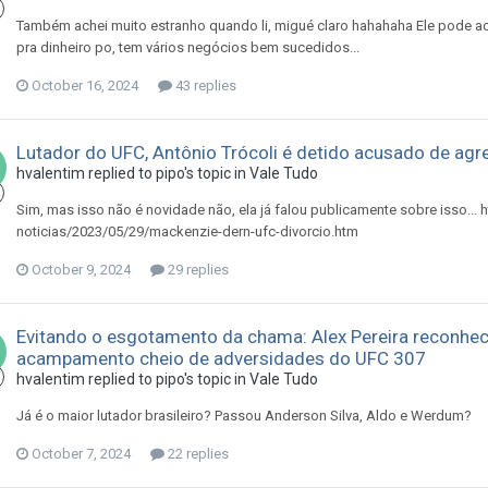
Também achei muito estranho quando li, migué claro hahahaha Ele pode ac
pra dinheiro po, tem vários negócios bem sucedidos...
October 16, 2024
43 replies
Lutador do UFC, Antônio Trócoli é detido acusado de agr
hvalentim
replied to
pipo
's topic in
Vale Tudo
Sim, mas isso não é novidade não, ela já falou publicamente sobre isso...
noticias/2023/05/29/mackenzie-dern-ufc-divorcio.htm
October 9, 2024
29 replies
Evitando o esgotamento da chama: Alex Pereira reconhe
acampamento cheio de adversidades do UFC 307
hvalentim
replied to
pipo
's topic in
Vale Tudo
Já é o maior lutador brasileiro? Passou Anderson Silva, Aldo e Werdum?
October 7, 2024
22 replies