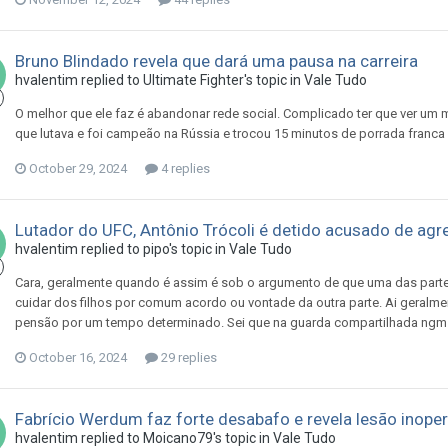
Bruno Blindado revela que dará uma pausa na carreira
hvalentim
replied to
Ultimate Fighter
's topic in
Vale Tudo
O melhor que ele faz é abandonar rede social. Complicado ter que ver u
que lutava e foi campeão na Rússia e trocou 15 minutos de porrada franc
October 29, 2024
4 replies
Lutador do UFC, Antônio Trócoli é detido acusado de agr
hvalentim
replied to
pipo
's topic in
Vale Tudo
Cara, geralmente quando é assim é sob o argumento de que uma das partes (
cuidar dos filhos por comum acordo ou vontade da outra parte. Ai geralme
pensão por um tempo determinado. Sei que na guarda compartilhada ngm p
October 16, 2024
29 replies
Fabrício Werdum faz forte desabafo e revela lesão inope
hvalentim
replied to
Moicano79
's topic in
Vale Tudo