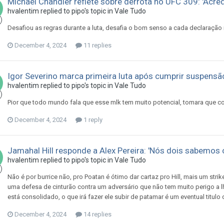
Michael Chandler reflete sobre derrota no UFC 309: 'Acred
hvalentim
replied to
pipo
's topic in
Vale Tudo
Desafiou as regras durante a luta, desafia o bom senso a cada declaraç
December 4, 2024
11 replies
Igor Severino marca primeira luta após cumprir suspens
hvalentim
replied to
pipo
's topic in
Vale Tudo
Pior que todo mundo fala que esse mlk tem muito potencial, tomara que co
December 4, 2024
1 reply
Jamahal Hill responde a Alex Pereira: 'Nós dois sabemos
hvalentim
replied to
pipo
's topic in
Vale Tudo
Não é por burrice não, pro Poatan é ótimo dar cartaz pro Hill, mais um stri
uma defesa de cinturão contra um adversário que não tem muito perigo a l
está consolidado, o que irá fazer ele subir de patamar é um eventual titul
December 4, 2024
14 replies