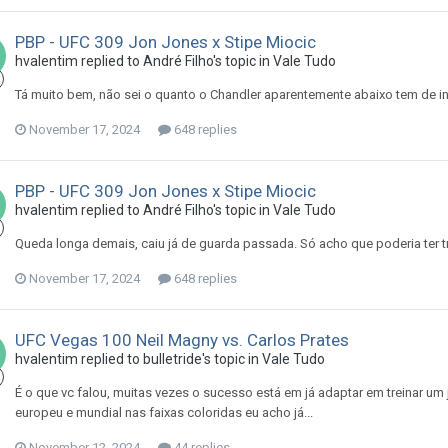
PBP - UFC 309 Jon Jones x Stipe Miocic
hvalentim
replied to
André Filho
's topic in
Vale Tudo
Tá muito bem, não sei o quanto o Chandler aparentemente abaixo tem de in
November 17, 2024
648 replies
PBP - UFC 309 Jon Jones x Stipe Miocic
hvalentim
replied to
André Filho
's topic in
Vale Tudo
Queda longa demais, caiu já de guarda passada. Só acho que poderia ter tr
November 17, 2024
648 replies
UFC Vegas 100 Neil Magny vs. Carlos Prates
hvalentim
replied to
bulletride
's topic in
Vale Tudo
É o que vc falou, muitas vezes o sucesso está em já adaptar em treinar u
europeu e mundial nas faixas coloridas eu acho já...
November 12, 2024
44 replies