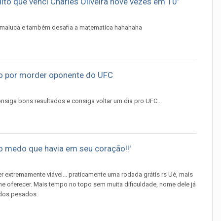
ito que venci Charles Oliveira nove vezes em 10'
ão maluca e também desafia a matematica hahahaha
ão por morder oponente do UFC
nsiga bons resultados e consiga voltar um dia pro UFC...
 o medo que havia em seu coração!!'
ker extremamente viável... praticamente uma rodada grátis rs Ué, mais
he oferecer. Mais tempo no topo sem muita dificuldade, nome dele já
o dos pesados.