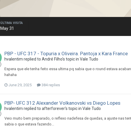
ÚLTIMA VISITA
May 31
PBP - UFC 317 - Topuria x Oliveira. Pantoja x Kara France
hvalentim
replied to
André Filho
's topic in
Vale Tudo
Espera que ele tenha feito essa ultima pq sabia que o round estava acab
hahaha
June 29, 2025
384 replies
PBP- UFC 312 Alexander Volkanovski vs Diego Lopes
hvalentim
replied to
afterforever
's topic in
Vale Tudo
Veio muito bem preparado, o reflexo nadefesa de quedas, a ajuste nas tenta
sabia o que estava fazendo...