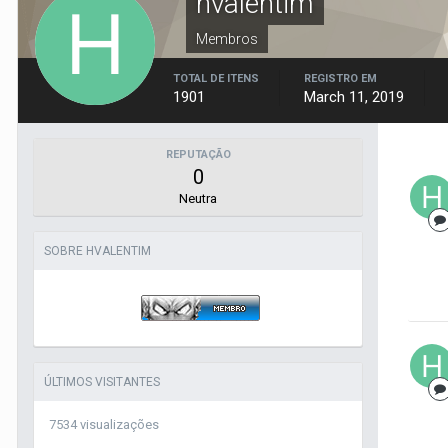
hvalentim
Membros
TOTAL DE ITENS
REGISTRO EM
1901
March 11, 2019
REPUTAÇÃO
0
Neutra
SOBRE HVALENTIM
ÚLTIMOS VISITANTES
7534 visualizações