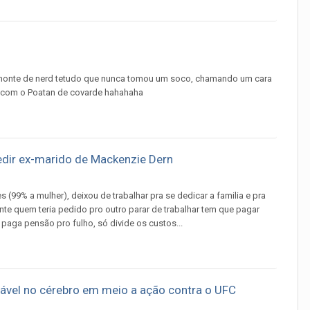
m monte de nerd tetudo que nunca tomou um soco, chamando um cara
a com o Poatan de covarde hahahaha
edir ex-marido de Mackenzie Dern
99% a mulher), deixou de trabalhar pra se dedicar a familia e pra
nte quem teria pedido pro outro parar de trabalhar tem que pagar
aga pensão pro fulho, só divide os custos...
rável no cérebro em meio a ação contra o UFC