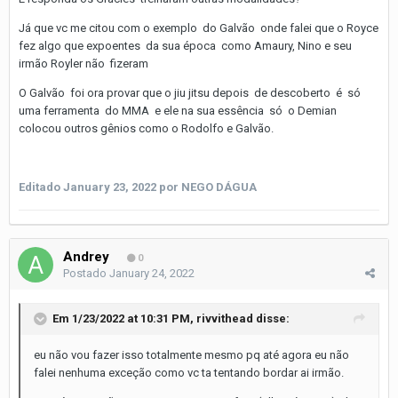
Já que vc me citou com o exemplo do Galvão onde falei que o Royce
fez algo que expoentes da sua época como Amaury, Nino e seu
irmão Royler não fizeram
O Galvão foi ora provar que o jiu jitsu depois de descoberto é só
uma ferramenta do MMA e ele na sua essência só o Demian
colocou outros gênios como o Rodolfo e Galvão.
Editado
January 23, 2022
por NEGO DÁGUA
Andrey
0
Postado
January 24, 2022
Em 1/23/2022 at 10:31 PM,
rivvithead
disse:
eu não vou fazer isso totalmente mesmo pq até agora eu não
falei nenhuma exceção como vc ta tentando bordar ai irmão.