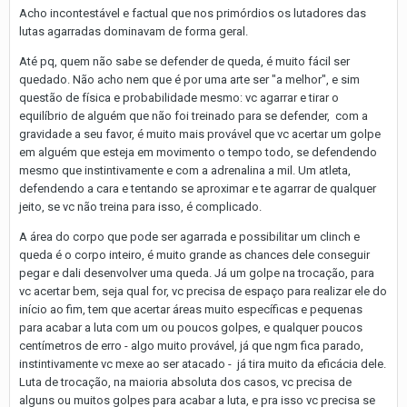
Acho incontestável e factual que nos primórdios os lutadores das
lutas agarradas dominavam de forma geral.
Até pq, quem não sabe se defender de queda, é muito fácil ser
quedado. Não acho nem que é por uma arte ser "a melhor", e sim
questão de física e probabilidade mesmo: vc agarrar e tirar o
equilíbrio de alguém que não foi treinado para se defender, com a
gravidade a seu favor, é muito mais provável que vc acertar um golpe
em alguém que esteja em movimento o tempo todo, se defendendo
mesmo que instintivamente e com a adrenalina a mil. Um atleta,
defendendo a cara e tentando se aproximar e te agarrar de qualquer
jeito, se vc não treina para isso, é complicado.
A área do corpo que pode ser agarrada e possibilitar um clinch e
queda é o corpo inteiro, é muito grande as chances dele conseguir
pegar e dali desenvolver uma queda. Já um golpe na trocação, para
vc acertar bem, seja qual for, vc precisa de espaço para realizar ele do
início ao fim, tem que acertar áreas muito específicas e pequenas
para acabar a luta com um ou poucos golpes, e qualquer poucos
centímetros de erro - algo muito provável, já que ngm fica parado,
instintivamente vc mexe ao ser atacado - já tira muito da eficácia dele.
Luta de trocação, na maioria absoluta dos casos, vc precisa de
alguns ou muitos golpes para acabar a luta, e pra isso vc precisa se