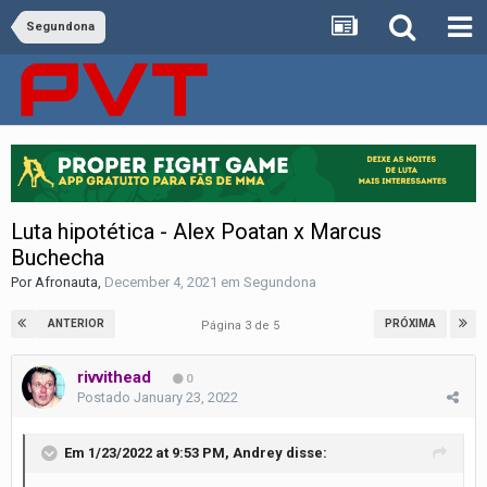
Segundona
Luta hipotética - Alex Poatan x Marcus
Buchecha
Por
Afronauta
,
December 4, 2021
em
Segundona
ANTERIOR
PRÓXIMA
Página 3 de 5
rivvithead
0
Postado
January 23, 2022
Em 1/23/2022 at 9:53 PM,
Andrey
disse: