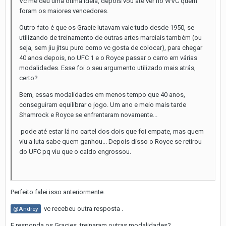
Vc me deu uma ótima ideia, depois vou até ver no WVC quem
foram os maiores vencedores.
Outro fato é que os Gracie lutavam vale tudo desde 1950, se
utilizando de treinamento de outras artes marciais também (ou
seja, sem jiu jitsu puro como vc gosta de colocar), para chegar
40 anos depois, no UFC 1 e o Royce passar o carro em várias
modalidades. Esse foi o seu argumento utilizado mais atrás,
certo?
Bem, essas modalidades em menos tempo que 40 anos,
conseguiram equilibrar o jogo. Um ano e meio mais tarde
Shamrock e Royce se enfrentaram novamente...
pode até estar lá no cartel dos dois que foi empate, mas quem
viu a luta sabe quem ganhou... Depois disso o Royce se retirou
do UFC pq viu que o caldo engrossou.
Perfeito falei isso anteriormente.
vc recebeu outra resposta .
@Andrey
E responda os Gracies treinaram outras modalidades?