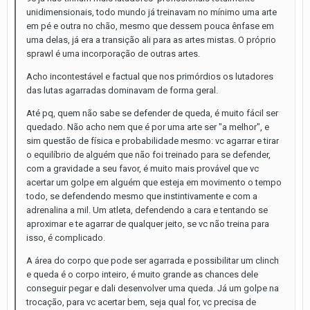
unidimensionais, todo mundo já treinavam no mínimo uma arte
em pé e outra no chão, mesmo que dessem pouca ênfase em
uma delas, já era a transição ali para as artes mistas. O próprio
sprawl é uma incorporação de outras artes.
Acho incontestável e factual que nos primórdios os lutadores
das lutas agarradas dominavam de forma geral.
Até pq, quem não sabe se defender de queda, é muito fácil ser
quedado. Não acho nem que é por uma arte ser "a melhor", e
sim questão de física e probabilidade mesmo: vc agarrar e tirar
o equilíbrio de alguém que não foi treinado para se defender,
com a gravidade a seu favor, é muito mais provável que vc
acertar um golpe em alguém que esteja em movimento o tempo
todo, se defendendo mesmo que instintivamente e com a
adrenalina a mil. Um atleta, defendendo a cara e tentando se
aproximar e te agarrar de qualquer jeito, se vc não treina para
isso, é complicado.
A área do corpo que pode ser agarrada e possibilitar um clinch
e queda é o corpo inteiro, é muito grande as chances dele
conseguir pegar e dali desenvolver uma queda. Já um golpe na
trocação, para vc acertar bem, seja qual for, vc precisa de