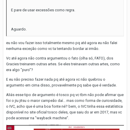
E pare de usar excessões como regra.
Aguardo.
eu não vou fazer isso totalmente mesmo pq até agora eu não falei
nenhuma exceção como vc ta tentando bordar ai irmão.
Vc até agora não contra argumentou o fato (olha só, FATO), dos
Gracies treinarem outras artes. Se eles treinavam outras artes, como
era algo "puro"?
E eu não preciso fazer nada pq até agora vc não quebrou o
argumento em cima disso, provavelmente pq sabe que é verdade.
Aliás esse tipo de argumento é tosco pq vc tbm não pode afirmar que
foi o jiu jitsu o maior campeão daí... mas como forma de curiosidade,
o IVC, acho que é uma boa fonte né? bem, o IVC tinha essa estatística
disponível no site oficial tosco deles, que saiu do ar em 2017, mas vc
pode acessar na "wayback machine".