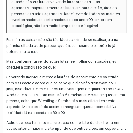
quando não era luta envolvendo lutadores das lutas
agarradas, majoritariamente as lutas iam para o chão, área do
pessoas das artes agarradas. Andei revendo todos os maiores
eventos nacionais e internacionais dos anos 90, em ordem
cronológica, não tem muito tempo, isso é inegável.
Pra mim as coisas não são tão fáceis assim de se explicar, a uma
primeira olhada pode parecer que é isso mesmo e eu próprio já
defendi muito isso.
Mas conforme fui vendo sobre lutas, sem olhar com paixões, eu
cheguei a conclusão de que:
Separando individualmente a história do nascimento do vale tudo
com os Gracie e agora que se sabe que eles não treinavam só jiu
jitsu, isso dava a eles e alunos uma vantagem de quantos anos? 40?
Ainda que o jiu jitsu, pra mim, não é a melhor arte para se quedar uma
pessoa, acho que Wrestling e Sambo são mais eficientes neste
aspecto. Mas eles ainda assim conseguiam quedar com relativa
facilidade lá na década de 80 e 90.
Acho que isso tem mto mais relação com o fato de eles treinarem
outras artes a muito mais tempo, do que outras artes, em especial ai a