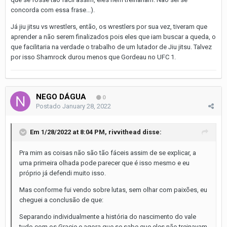
concorda com essa frase...).
Já jiu jitsu vs wrestlers, então, os wrestlers por sua vez, tiveram que
aprender a não serem finalizados pois eles que iam buscar a queda, o
que facilitaria na verdade o trabalho de um lutador de Jiu jitsu. Talvez
por isso Shamrock durou menos que Gordeau no UFC 1.
NEGO DÁGUA
0
Postado
January 28, 2022
Em 1/28/2022 at 8:04 PM,
rivvithead
disse:
Pra mim as coisas não são tão fáceis assim de se explicar, a
uma primeira olhada pode parecer que é isso mesmo e eu
próprio já defendi muito isso.
Mas conforme fui vendo sobre lutas, sem olhar com paixões, eu
cheguei a conclusão de que:
Separando individualmente a história do nascimento do vale
tudo com os Gracie e agora que se sabe que eles não treinavam