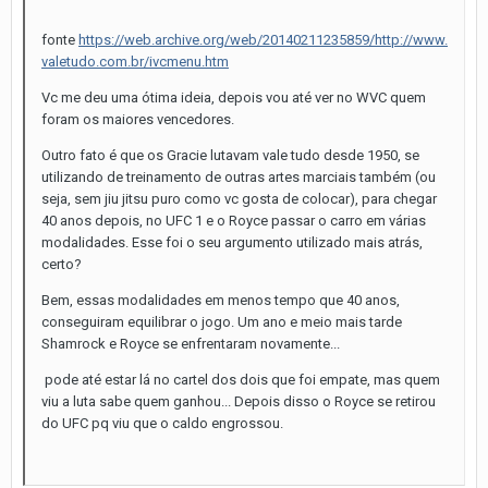
fonte
https://web.archive.org/web/20140211235859/http://www.
valetudo.com.br/ivcmenu.htm
Vc me deu uma ótima ideia, depois vou até ver no WVC quem
foram os maiores vencedores.
Outro fato é que os Gracie lutavam vale tudo desde 1950, se
utilizando de treinamento de outras artes marciais também (ou
seja, sem jiu jitsu puro como vc gosta de colocar), para chegar
40 anos depois, no UFC 1 e o Royce passar o carro em várias
modalidades. Esse foi o seu argumento utilizado mais atrás,
certo?
Bem, essas modalidades em menos tempo que 40 anos,
conseguiram equilibrar o jogo. Um ano e meio mais tarde
Shamrock e Royce se enfrentaram novamente...
pode até estar lá no cartel dos dois que foi empate, mas quem
viu a luta sabe quem ganhou... Depois disso o Royce se retirou
do UFC pq viu que o caldo engrossou.