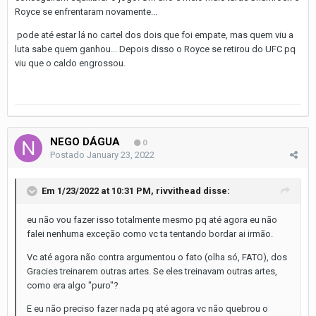
Royce se enfrentaram novamente...
pode até estar lá no cartel dos dois que foi empate, mas quem viu a
luta sabe quem ganhou... Depois disso o Royce se retirou do UFC pq
viu que o caldo engrossou.
NEGO DÁGUA
0
Postado
January 23, 2022
Em 1/23/2022 at 10:31 PM,
rivvithead
disse:
eu não vou fazer isso totalmente mesmo pq até agora eu não
falei nenhuma exceção como vc ta tentando bordar ai irmão.
Vc até agora não contra argumentou o fato (olha só, FATO), dos
Gracies treinarem outras artes. Se eles treinavam outras artes,
como era algo "puro"?
E eu não preciso fazer nada pq até agora vc não quebrou o