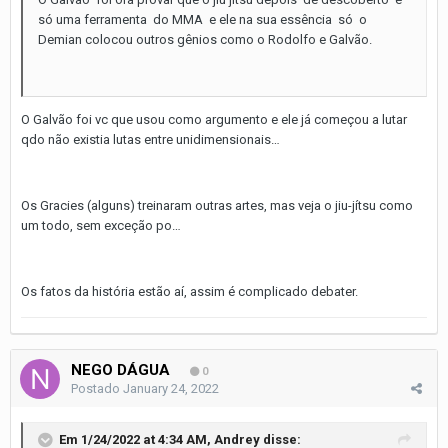
só uma ferramenta do MMA e ele na sua essência só o
Demian colocou outros gênios como o Rodolfo e Galvão.
O Galvão foi vc que usou como argumento e ele já começou a lutar
qdo não existia lutas entre unidimensionais…
Os Gracies (alguns) treinaram outras artes, mas veja o jiu-jítsu como
um todo, sem exceção po…
Os fatos da história estão aí, assim é complicado debater.
NEGO DÁGUA
0
Postado
January 24, 2022
Em 1/24/2022 at 4:34 AM,
Andrey
disse: