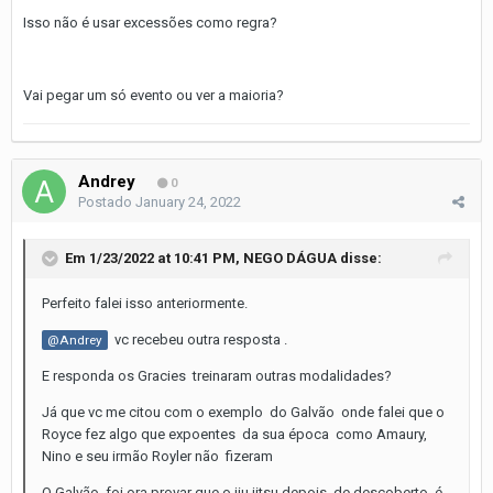
Isso não é usar excessões como regra?
Vai pegar um só evento ou ver a maioria?
Andrey
0
Postado
January 24, 2022
Em 1/23/2022 at 10:41 PM,
NEGO DÁGUA
disse:
Perfeito falei isso anteriormente.
vc recebeu outra resposta .
@Andrey
E responda os Gracies treinaram outras modalidades?
Já que vc me citou com o exemplo do Galvão onde falei que o
Royce fez algo que expoentes da sua época como Amaury,
Nino e seu irmão Royler não fizeram
O Galvão foi ora provar que o jiu jitsu depois de descoberto é