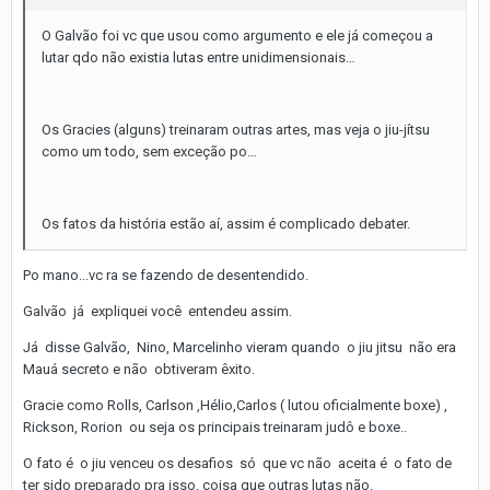
O Galvão foi vc que usou como argumento e ele já começou a
lutar qdo não existia lutas entre unidimensionais…
Os Gracies (alguns) treinaram outras artes, mas veja o jiu-jítsu
como um todo, sem exceção po…
Os fatos da história estão aí, assim é complicado debater.
Po mano...vc ra se fazendo de desentendido.
Galvão já expliquei você entendeu assim.
Já disse Galvão, Nino, Marcelinho vieram quando o jiu jitsu não era
Mauá secreto e não obtiveram êxito.
Gracie como Rolls, Carlson ,Hélio,Carlos ( lutou oficialmente boxe) ,
Rickson, Rorion ou seja os principais treinaram judô e boxe..
O fato é o jiu venceu os desafios só que vc não aceita é o fato de
ter sido preparado pra isso, coisa que outras lutas não.