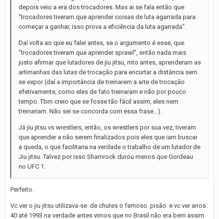
depois veio a era dos trocadores. Mas ai se fala então que
"trocadores tiveram que aprender coisas de luta agarrada para
começar a ganhar, isso prova a eficiência da luta agarrada".
Daí volta ao que eu falei antes, se o argumento é esse, que
"trocadores tiveram que aprender sprawl", então nada mais
justo afirmar que lutadores de jiu jitsu, mto antes, aprenderam as
artimanhas das lutas de trocação para encurtar a distância sem
se expor (daí a importância de treinarem a arte de trocação
efetivamente, como eles de fato treinaram e não por pouco
tempo. Tbm creio que se fosse tão fácil assim, eles nem
treinariam. Não sei se concorda com essa frase...).
Já jiu jitsu vs wrestlers, então, os wrestlers por sua vez, tiveram
que aprender a não serem finalizados pois eles que iam buscar
a queda, o que facilitaria na verdade o trabalho de um lutador de
Jiu jitsu. Talvez por isso Shamrock durou menos que Gordeau
no UFC 1.
Perfeito.
Vc ver o jiu jitsu utilizava-se de chutes o famoso pisão e vc ver anos
40 até 1993 na verdade antes vimos que no Brasil não era bem assim