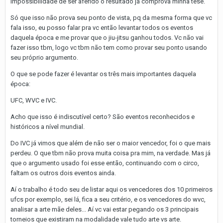
impossibilidade de ser aferido o resultado já comprova minha tese."
Só que isso não prova seu ponto de vista, pq da mesma forma que vc
fala isso, eu posso falar pra vc então levantar todos os eventos
daquela época e me provar que o jiu-jitsu ganhou todos. Vc não vai
fazer isso tbm, logo vc tbm não tem como provar seu ponto usando
seu próprio argumento.
O que se pode fazer é levantar os três mais importantes daquela
época:
UFC, WVC e IVC.
Acho que isso é indiscutível certo? São eventos reconhecidos e
históricos a nível mundial.
Do IVC já vimos que além de não ser o maior vencedor, foi o que mais
perdeu. O que tbm não prova muita coisa pra mim, na verdade. Mas já
que o argumento usado foi esse então, continuando com o circo,
faltam os outros dois eventos ainda.
Aí o trabalho é todo seu de listar aqui os vencedores dos 10 primeiros
ufcs por exemplo, sei lá, fica a seu critério, e os vencedores do wvc,
analisar a arte mãe deles... Aí vc vai estar pegando os 3 principais
torneios que existiram na modalidade vale tudo arte vs arte.