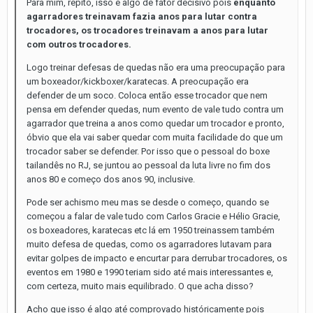
Para mim, repito, isso é algo de fator decisivo pois
enquanto
agarradores treinavam fazia anos para lutar contra
trocadores, os trocadores treinavam a anos para lutar
com outros trocadores.
Logo treinar defesas de quedas não era uma preocupação para
um boxeador/kickboxer/karatecas. A preocupação era
defender de um soco. Coloca então esse trocador que nem
pensa em defender quedas, num evento de vale tudo contra um
agarrador que treina a anos como quedar um trocador e pronto,
óbvio que ela vai saber quedar com muita facilidade do que um
trocador saber se defender. Por isso que o pessoal do boxe
tailandês no RJ, se juntou ao pessoal da luta livre no fim dos
anos 80 e começo dos anos 90, inclusive.
Pode ser achismo meu mas se desde o começo, quando se
começou a falar de vale tudo com Carlos Gracie e Hélio Gracie,
os boxeadores, karatecas etc lá em 1950 treinassem também
muito defesa de quedas, como os agarradores lutavam para
evitar golpes de impacto e encurtar para derrubar trocadores, os
eventos em 1980 e 1990 teriam sido até mais interessantes e,
com certeza, muito mais equilibrado. O que acha disso?
Acho que isso é algo até comprovado históricamente pois