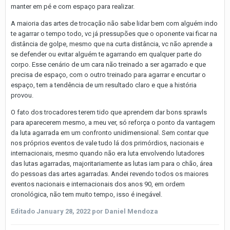
manter em pé e com espaço para realizar.
A maioria das artes de trocação não sabe lidar bem com alguém indo
te agarrar o tempo todo, vc já pressupões que o oponente vai ficar na
distância de golpe, mesmo que na curta distância, vc não aprende a
se defender ou evitar alguém te agarrando em qualquer parte do
corpo. Esse cenário de um cara não treinado a ser agarrado e que
precisa de espaço, com o outro treinado para agarrar e encurtar o
espaço, tem a tendência de um resultado claro e que a história
provou.
O fato dos trocadores terem tido que aprendem dar bons sprawls
para aparecerem mesmo, a meu ver, só reforça o ponto da vantagem
da luta agarrada em um confronto unidimensional. Sem contar que
nos próprios eventos de vale tudo lá dos primórdios, nacionais e
internacionais, mesmo quando não era luta envolvendo lutadores
das lutas agarradas, majoritariamente as lutas iam para o chão, área
do pessoas das artes agarradas. Andei revendo todos os maiores
eventos nacionais e internacionais dos anos 90, em ordem
cronológica, não tem muito tempo, isso é inegável.
Editado
January 28, 2022
por Daniel Mendoza