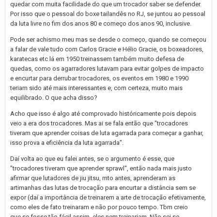
quedar com muita facilidade do que um trocador saber se defender.
Por isso que o pessoal do boxe tailandês no RJ, se juntou ao pessoal
da luta livre no fim dos anos 80 e começo dos anos 90, inclusive.
Pode ser achismo meu mas se desde o começo, quando se começou
a falar de vale tudo com Carlos Gracie e Hélio Gracie, os boxeadores,
karatecas etc lá em 1950 treinassem também muito defesa de
quedas, como os agarradores lutavam para evitar golpes de impacto
e encurtar para derrubar trocadores, os eventos em 1980 e 1990
teriam sido até mais interessantes e, com certeza, muito mais
equilibrado. O que acha disso?
Acho que isso é algo até comprovado históricamente pois depois
veio a era dos trocadores. Mas ai se fala então que "trocadores
tiveram que aprender coisas de luta agarrada para começar a ganhar,
isso prova a eficiência da luta agarrada".
Daí volta ao que eu falei antes, se o argumento é esse, que
"trocadores tiveram que aprender sprawl", então nada mais justo
afirmar que lutadores de jiu jitsu, mto antes, aprenderam as
artimanhas das lutas de trocação para encurtar a distância sem se
expor (daí a importância de treinarem a arte de trocação efetivamente,
como eles de fato treinaram e não por pouco tempo. Tbm creio
que se fosse tão fácil assim, eles nem treinariam. Não sei se