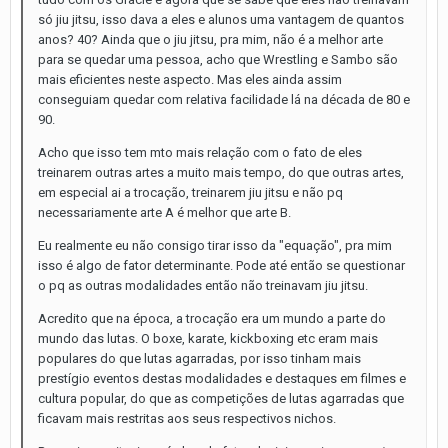
só jiu jitsu, isso dava a eles e alunos uma vantagem de quantos
anos? 40? Ainda que o jiu jitsu, pra mim, não é a melhor arte
para se quedar uma pessoa, acho que Wrestling e Sambo são
mais eficientes neste aspecto. Mas eles ainda assim
conseguiam quedar com relativa facilidade lá na década de 80 e
90.
Acho que isso tem mto mais relação com o fato de eles
treinarem outras artes a muito mais tempo, do que outras artes,
em especial ai a trocação, treinarem jiu jitsu e não pq
necessariamente arte A é melhor que arte B.
Eu realmente eu não consigo tirar isso da "equação", pra mim
isso é algo de fator determinante. Pode até então se questionar
o pq as outras modalidades então não treinavam jiu jitsu.
Acredito que na época, a trocação era um mundo a parte do
mundo das lutas. O boxe, karate, kickboxing etc eram mais
populares do que lutas agarradas, por isso tinham mais
prestígio eventos destas modalidades e destaques em filmes e
cultura popular, do que as competições de lutas agarradas que
ficavam mais restritas aos seus respectivos nichos.