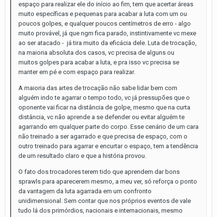
espaço para realizar ele do início ao fim, tem que acertar áreas
muito específicas e pequenas para acabar a luta com um ou
poucos golpes, e qualquer poucos centímetros de erro - algo
muito provável, já que ngm fica parado, instintivamente vc mexe
ao ser atacado - já tira muito da eficácia dele. Luta de trocação,
na maioria absoluta dos casos, vc precisa de alguns ou
muitos golpes para acabar a luta, e pra isso vc precisa se
manter em pé e com espaço para realizar.
A maioria das artes de trocação não sabe lidar bem com
alguém indo te agarrar o tempo todo, vc já pressupões que o
oponente vai ficar na distância de golpe, mesmo que na curta
distância, vc não aprende a se defender ou evitar alguém te
agarrando em qualquer parte do corpo. Esse cenário de um cara
não treinado a ser agarrado e que precisa de espaço, com o
outro treinado para agarrar e encurtar o espaço, tem a tendência
de um resultado claro e que a história provou.
O fato dos trocadores terem tido que aprendem dar bons
sprawls para aparecerem mesmo, a meu ver, só reforça o ponto
da vantagem da luta agarrada em um confronto
unidimensional. Sem contar que nos próprios eventos de vale
tudo lá dos primórdios, nacionais e internacionais, mesmo