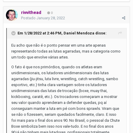
rivvithead
0
Postado
January 28, 2022
Em 1/28/2022 at 2:46 PM,
Daniel Mendoza
disse:
Eu acho que não é o ponto pensar em uma arte apenas
representando todas as lutas agarradas, mas a categoria como
um todo que envolve várias artes.
O fato é que nos primórdios, quando os atletas eram
unidimensionais, os lutadores unidimensionais das lutas
agarradas (jiu-jitsu, luta livre, wrestling, catch wrestling, sambo
esportivo, etc.) tinha clara vantagem sobre os lutadores
unidimensionais das lutas de trocação (boxe, muay thai,
kickboxing, caratê, etc.). Os trocadores começaram a mostrar
seu valor quando aprenderam a defender quedas, pq aí
conseguiam manter a luta em pé com bons sprawls. Viram que
se não o fizessem, seriam quedados facilmente, claro. E isso
foi mais para o final dos anos 90. No Brasil, o pessoal da Chute
Boxe simboliza bem isso nos vale-tudo. E no final dos anos
90 já não tinham mais lutadores profissionais totalmente