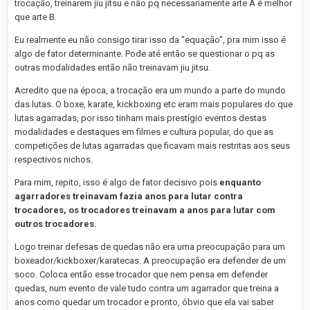
trocação, treinarem jiu jitsu e não pq necessariamente arte A é melhor
que arte B.
Eu realmente eu não consigo tirar isso da "equação", pra mim isso é
algo de fator determinante. Pode até então se questionar o pq as
outras modalidades então não treinavam jiu jitsu.
Acredito que na época, a trocação era um mundo a parte do mundo
das lutas. O boxe, karate, kickboxing etc eram mais populares do que
lutas agarradas, por isso tinham mais prestígio eventos destas
modalidades e destaques em filmes e cultura popular, do que as
competições de lutas agarradas que ficavam mais restritas aos seus
respectivos nichos.
Para mim, repito, isso é algo de fator decisivo pois
enquanto
agarradores treinavam fazia anos para lutar contra
trocadores, os trocadores treinavam a anos para lutar com
outros trocadores.
Logo treinar defesas de quedas não era uma preocupação para um
boxeador/kickboxer/karatecas. A preocupação era defender de um
soco. Coloca então esse trocador que nem pensa em defender
quedas, num evento de vale tudo contra um agarrador que treina a
anos como quedar um trocador e pronto, óbvio que ela vai saber