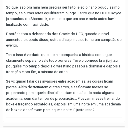
Só que isso pra mim nem precisa ser feito, é só olhar o pouquíssimo
tempo, as outras artes equilibraram o jogo. Tanto que no UFC 5 Royce
já apanhou do Shamrock, o mesmo que um ano e meio antes havia
finalizado com facilidade.
É notória tbm a debandada dos Gracie do UFC, quando o nível
aumentou e depois disso, outras disciplinas se tornaram campeãs do
evento.
Tanto isso é verdade que quem acompanha a história consegue
claramente separar o vale tudo por eras. Teve o começo lá o jiu-jitsu,
pouquíssimo tempo depois o wrestling passou a dominar e depois a
trocação e por fim, a mistura de artes.
Se vc quiser falar das invasões entre academias, as coisas ficam
piores. Além de treinarem outras artes, eles ficavam meses se
preparando para aquela disciplina e iam desafiar do nada alguma
academia, sem dar tempo de preparação... Ficavam meses treinando
boxe e traçando estratégias, depois iam uma noite em uma academia
de boxe e desafiavam para aquela noite. É justo isso?