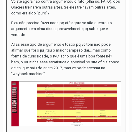
Vc até agora não contra argumentou o fato (olha só, FATO), dos
Gracies treinarem outras artes. Se eles treinavam outras artes,
como era algo "puro"?
E eu não preciso fazer nada pq até agora vc não quebrou o
argumento em cima disso, provavelmente pq sabe que é
verdade.
Aliás esse tipo de argumento é tosco pq vc tbm não pode
afirmar que foi o jiu jitsu o maior campeão daí... mas como
forma de curiosidade, o IVC, acho que é uma boa fonte né?
bem, o IVC tinha essa estatística disponível no site oficial tosco
deles, que saiu do ar em 2017, mas vc pode acessar na
"wayback machine".