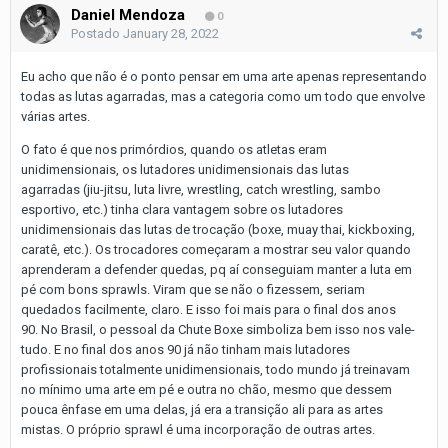
Daniel Mendoza
0
Postado
January 28, 2022
Eu acho que não é o ponto pensar em uma arte apenas representando
todas as lutas agarradas, mas a categoria como um todo que envolve
várias artes.
O fato é que nos primórdios, quando os atletas eram
unidimensionais, os lutadores unidimensionais das lutas
agarradas (jiu-jitsu, luta livre, wrestling, catch wrestling, sambo
esportivo, etc.) tinha clara vantagem sobre os lutadores
unidimensionais das lutas de trocação (boxe, muay thai, kickboxing,
caratê, etc.). Os trocadores começaram a mostrar seu valor quando
aprenderam a defender quedas, pq aí conseguiam manter a luta em
pé com bons sprawls. Viram que se não o fizessem, seriam
quedados facilmente, claro. E isso foi mais para o final dos anos
90. No Brasil, o pessoal da Chute Boxe simboliza bem isso nos vale-
tudo. E no final dos anos 90 já não tinham mais lutadores
profissionais totalmente unidimensionais, todo mundo já treinavam
no mínimo uma arte em pé e outra no chão, mesmo que dessem
pouca ênfase em uma delas, já era a transição ali para as artes
mistas. O próprio sprawl é uma incorporação de outras artes.