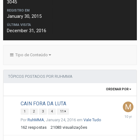
3045
REGISTRO EM
January 30, 2015
ÚLTIMA VISITA
December 31, 2016
Tipo de Conteúdo
TÓPICOS POSTADOS POR RUHMMA
ORDENAR POR
CAIN FORA DA LUTA
1
2
3
4
11
January
Por
RuhMMA
,
January 24, 2016
em
Vale Tudo
26,
2016
162
respostas
21083
visualizações