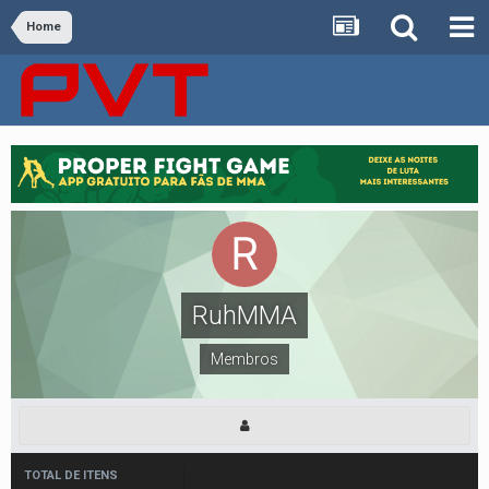
Home
RuhMMA
Membros
TOTAL DE ITENS