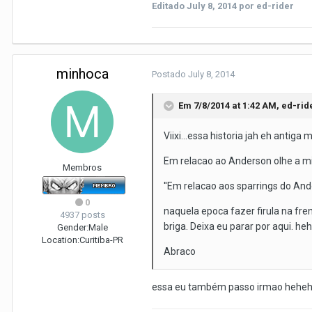
Editado
July 8, 2014
por ed-rider
minhoca
Postado
July 8, 2014
Em 7/8/2014 at 1:42 AM, ed-rid
Viixi...essa historia jah eh anti
Em relacao ao Anderson olhe a mi
Membros
''Em relacao aos sparrings do An
0
naquela epoca fazer firula na fre
4937 posts
briga. Deixa eu parar por aqui. he
Gender:
Male
Location:
Curitiba-PR
Abraco
essa eu também passo irmao hehe