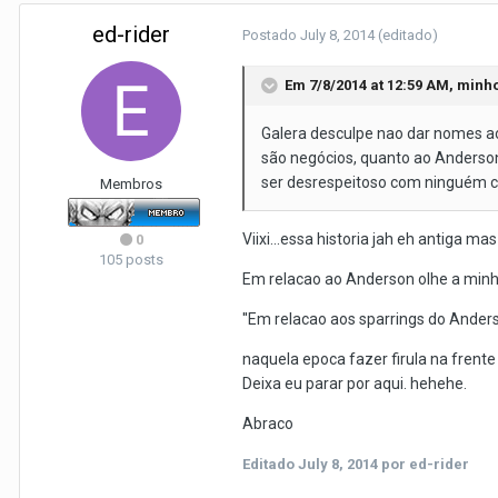
ed-rider
Postado
July 8, 2014
(editado)
Em 7/8/2014 at 12:59 AM, minh
Galera desculpe nao dar nomes ao
são negócios, quanto ao Anderson
ser desrespeitoso com ninguém c
Membros
Viixi...essa historia jah eh antiga
0
105 posts
Em relacao ao Anderson olhe a minha
''Em relacao aos sparrings do Ander
naquela epoca fazer firula na frente
Deixa eu parar por aqui. hehehe.
Abraco
Editado
July 8, 2014
por ed-rider