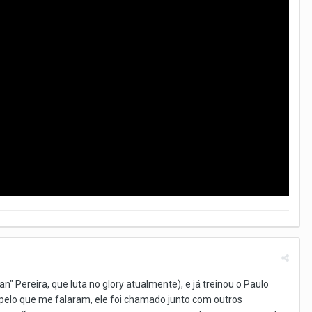
 Pereira, que luta no glory atualmente), e já treinou o Paulo
 pelo que me falaram, ele foi chamado junto com outros