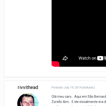
rivvithead
Postado
July 19, 2014
(editado)
Olá meu caro... Aqui em São Bernardo
Zorello tbm... E ele inicialmente e