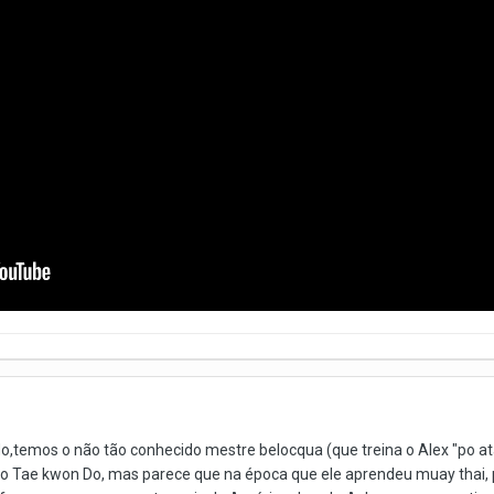
,temos o não tão conhecido mestre belocqua (que treina o Alex "po atan"
ra do Tae kwon Do, mas parece que na época que ele aprendeu muay thai,