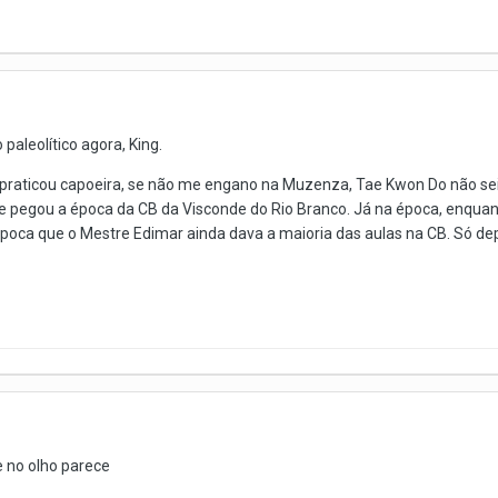
 paleolítico agora, King.
á praticou capoeira, se não me engano na Muzenza, Tae Kwon Do não sei
. Ele pegou a época da CB da Visconde do Rio Branco. Já na época, enqu
 época que o Mestre Edimar ainda dava a maioria das aulas na CB. Só de
e no olho parece