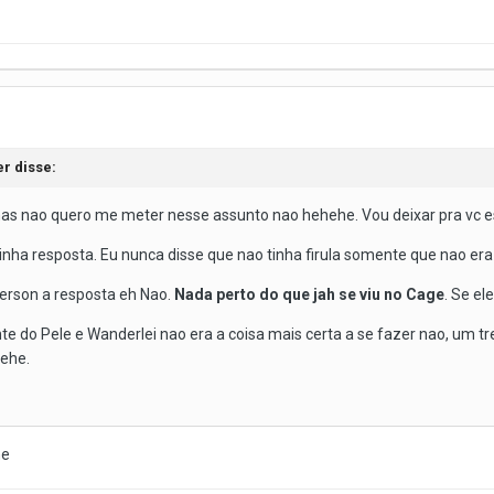
er disse:
ga mas nao quero me meter nesse assunto nao hehehe. Vou deixar pra vc 
nha resposta. Eu nunca disse que nao tinha firula somente que nao er
derson a resposta eh Nao.
Nada perto do que jah se viu no Cage
. Se el
nte do Pele e Wanderlei nao era a coisa mais certa a se fazer nao, um 
hehe.
he