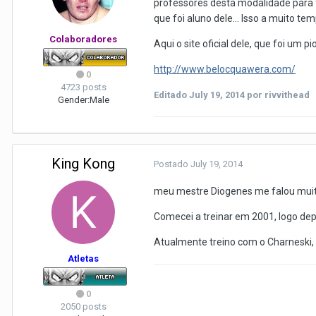
professores desta modalidade para 
que foi aluno dele... Isso a muito te
Colaboradores
Aqui o site oficial dele, que foi um p
http://www.belocquawera.com/
0
4723 posts
Editado
July 19, 2014
por rivvithead
Gender:
Male
King Kong
Postado
July 19, 2014
meu mestre Diogenes me falou muit
Comecei a treinar em 2001, logo depo
Atualmente treino com o Charneski,
Atletas
0
2050 posts