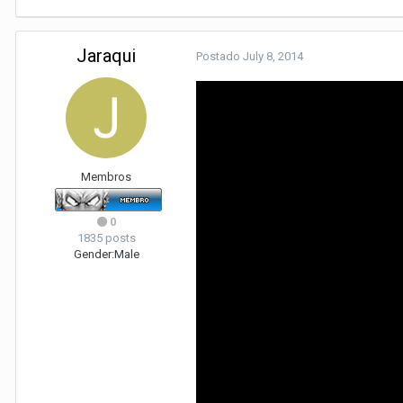
Jaraqui
Postado
July 8, 2014
Membros
0
1835 posts
Gender:
Male