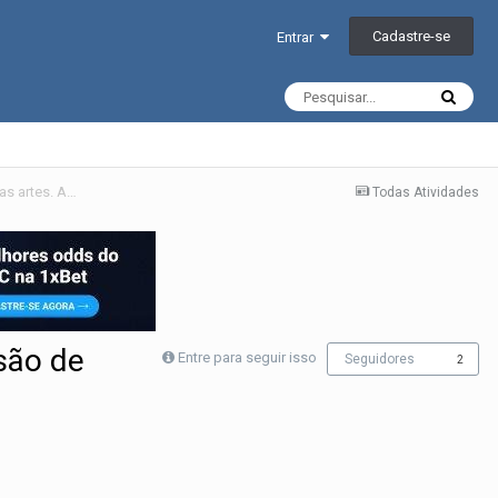
Cadastre-se
Entrar
Evolução do Muay Thai e kickboxing no Brasil - influência e infusão de outras artes. A partir da Resenha do Rudimar Fedrigo
Todas Atividades
usão de
Entre para seguir isso
Seguidores
2