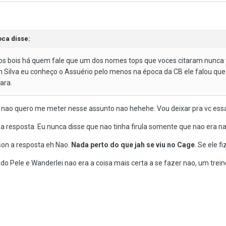
oca disse:
s bois há quem fale que um dos nomes tops que voces citaram nunca foi
 Silva eu conheço o Assuério pelo menos na época da CB ele falou que
ara.
 mas nao quero me meter nesse assunto nao hehehe. Vou deixar pra vc es
 resposta. Eu nunca disse que nao tinha firula somente que nao era n
son a resposta eh Nao.
Nada perto do que jah se viu no Cage
. Se ele f
 do Pele e Wanderlei nao era a coisa mais certa a se fazer nao, um tre