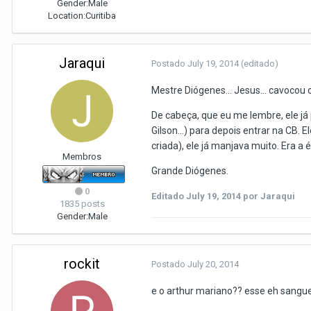
Gender:
Male
Location:
Curitiba
Jaraqui
Postado
July 19, 2014
(editado)
Mestre Diógenes... Jesus... cavocou o
De cabeça, que eu me lembre, ele j
Gilson...) para depois entrar na CB
criada), ele já manjava muito. Era a
Membros
Grande Diógenes.
0
Editado
July 19, 2014
por Jaraqui
1835 posts
Gender:
Male
rockit
Postado
July 20, 2014
e o arthur mariano?? esse eh sangu