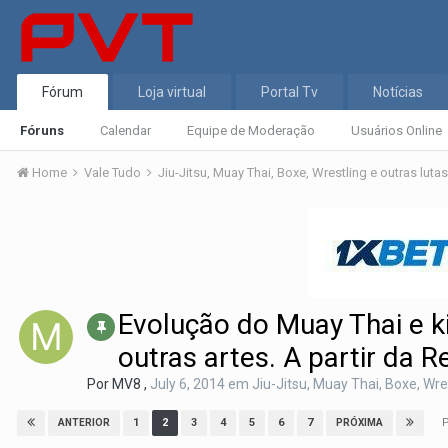
Fórum
Loja virtual
Portal Tv
Notícias
Fóruns
Calendar
Equipe de Moderação
Usuários Online
Home
Vale Tudo
Jiu-Jitsu, Muay Thai, Boxe, Wrestling e outras luta
Evolução do Muay Thai e kic
outras artes. A partir da 
Por
MV8
,
July 6, 2014
em
Jiu-Jitsu, Muay Thai, Boxe, Wre
P
1
2
3
4
5
6
7
ANTERIOR
PRÓXIMA