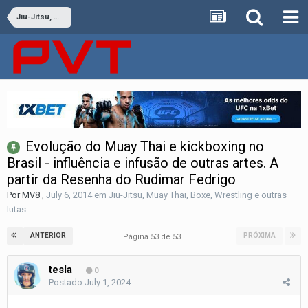
Jiu-Jitsu, Muay Thai, Boxe, Wrestling e outras lutas
Evolução do Muay Thai e kickboxing no
Brasil - influência e infusão de outras artes. A
partir da Resenha do Rudimar Fedrigo
Por
MV8
,
July 6, 2014
em
Jiu-Jitsu, Muay Thai, Boxe, Wrestling e outras
lutas
ANTERIOR
PRÓXIMA
Página 53 de 53
tesla
0
Postado
July 1, 2024