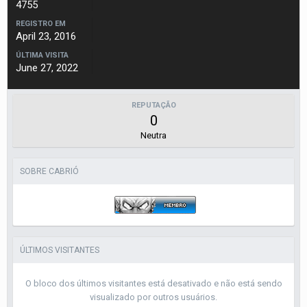
4755
REGISTRO EM
April 23, 2016
ÚLTIMA VISITA
June 27, 2022
REPUTAÇÃO
0
Neutra
SOBRE CABRIÓ
ÚLTIMOS VISITANTES
O bloco dos últimos visitantes está desativado e não está sendo
visualizado por outros usuários.