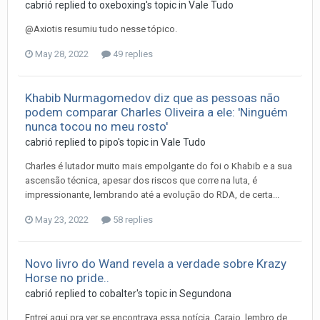
cabrió
replied to
oxeboxing
's topic in
Vale Tudo
@Axiotis resumiu tudo nesse tópico.
May 28, 2022
49 replies
Khabib Nurmagomedov diz que as pessoas não
podem comparar Charles Oliveira a ele: 'Ninguém
nunca tocou no meu rosto'
cabrió
replied to
pipo
's topic in
Vale Tudo
Charles é lutador muito mais empolgante do foi o Khabib e a sua
ascensão técnica, apesar dos riscos que corre na luta, é
impressionante, lembrando até a evolução do RDA, de certa...
May 23, 2022
58 replies
Novo livro do Wand revela a verdade sobre Krazy
Horse no pride..
cabrió
replied to
cobalter
's topic in
Segundona
Entrei aqui pra ver se encontrava essa notícia. Caraio, lembro de