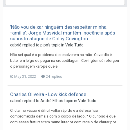
'Não vou deixar ninguém desrespeitar minha
família': Jorge Masvidal mantém inocência após
suposto ataque de Colby Covington
cabrió
replied to
pipo
's topic in
Vale Tudo
Não sei qual é o problema de resolverem na mão. Covardia é
bater em leigo ou pegar na crocodilagem. Covington só reforçou
o personagem xarope que é.
May 31, 2022
24 replies
Charles Oliveira - Low kick defense
cabrió
replied to
André Filho
's topic in
Vale Tudo
Chutar no vácuo é difícil voltar rápido e a defesa fica
comprometida demais com o corpo de lado. * O curioso é que
com essas fraturas tem muito lutador com receio de chutar por...