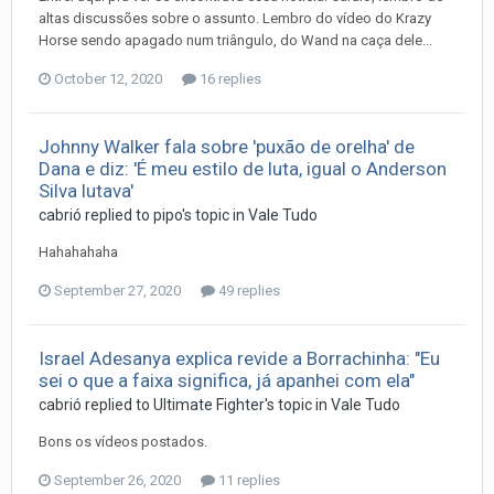
altas discussões sobre o assunto. Lembro do vídeo do Krazy
Horse sendo apagado num triângulo, do Wand na caça dele...
October 12, 2020
16 replies
Johnny Walker fala sobre 'puxão de orelha' de
Dana e diz: 'É meu estilo de luta, igual o Anderson
Silva lutava'
cabrió
replied to
pipo
's topic in
Vale Tudo
Hahahahaha
September 27, 2020
49 replies
Israel Adesanya explica revide a Borrachinha: "Eu
sei o que a faixa significa, já apanhei com ela"
cabrió
replied to
Ultimate Fighter
's topic in
Vale Tudo
Bons os vídeos postados.
September 26, 2020
11 replies