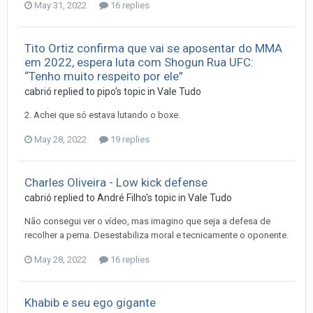
May 31, 2022
16 replies
Tito Ortiz confirma que vai se aposentar do MMA
em 2022, espera luta com Shogun Rua UFC:
“Tenho muito respeito por ele”
cabrió
replied to
pipo
's topic in
Vale Tudo
2. Achei que só estava lutando o boxe.
May 28, 2022
19 replies
Charles Oliveira - Low kick defense
cabrió
replied to
André Filho
's topic in
Vale Tudo
Não consegui ver o vídeo, mas imagino que seja a defesa de
recolher a perna. Desestabiliza moral e tecnicamente o oponente.
May 28, 2022
16 replies
Khabib e seu ego gigante