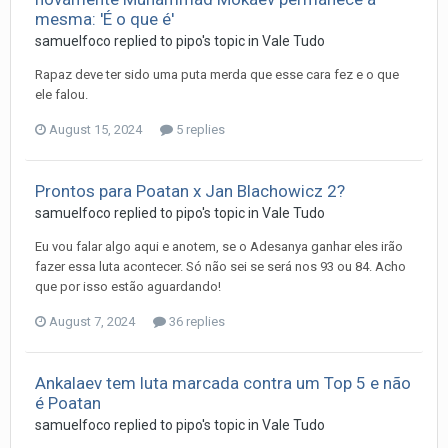
mesma: 'É o que é'
samuelfoco
replied to
pipo
's topic in
Vale Tudo
Rapaz deve ter sido uma puta merda que esse cara fez e o que
ele falou.
August 15, 2024
5 replies
Prontos para Poatan x Jan Blachowicz 2?
samuelfoco
replied to
pipo
's topic in
Vale Tudo
Eu vou falar algo aqui e anotem, se o Adesanya ganhar eles irão
fazer essa luta acontecer. Só não sei se será nos 93 ou 84. Acho
que por isso estão aguardando!
August 7, 2024
36 replies
Ankalaev tem luta marcada contra um Top 5 e não
é Poatan
samuelfoco
replied to
pipo
's topic in
Vale Tudo