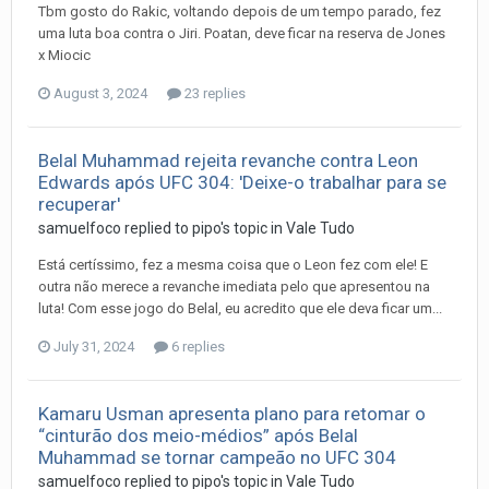
Tbm gosto do Rakic, voltando depois de um tempo parado, fez
uma luta boa contra o Jiri. Poatan, deve ficar na reserva de Jones
x Miocic
August 3, 2024
23 replies
Belal Muhammad rejeita revanche contra Leon
Edwards após UFC 304: 'Deixe-o trabalhar para se
recuperar'
samuelfoco
replied to
pipo
's topic in
Vale Tudo
Está certíssimo, fez a mesma coisa que o Leon fez com ele! E
outra não merece a revanche imediata pelo que apresentou na
luta! Com esse jogo do Belal, eu acredito que ele deva ficar um...
July 31, 2024
6 replies
Kamaru Usman apresenta plano para retomar o
“cinturão dos meio-médios” após Belal
Muhammad se tornar campeão no UFC 304
samuelfoco
replied to
pipo
's topic in
Vale Tudo