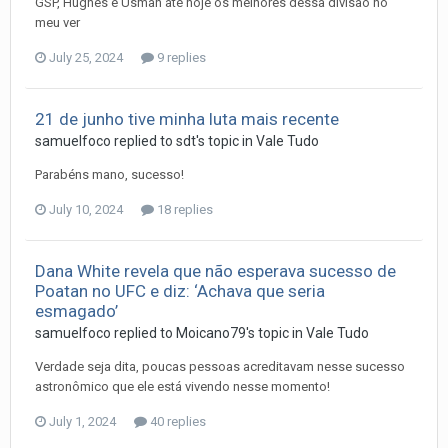
GSP, Hughes e Usman até hoje os melhores dessa divisão no
meu ver
July 25, 2024
9 replies
21 de junho tive minha luta mais recente
samuelfoco
replied to
sdt
's topic in
Vale Tudo
Parabéns mano, sucesso!
July 10, 2024
18 replies
Dana White revela que não esperava sucesso de
Poatan no UFC e diz: ‘Achava que seria
esmagado’
samuelfoco
replied to
Moicano79
's topic in
Vale Tudo
Verdade seja dita, poucas pessoas acreditavam nesse sucesso
astronômico que ele está vivendo nesse momento!
July 1, 2024
40 replies