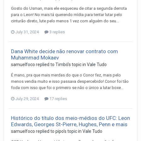
Gosto do Usman, mais ele esqueceu de citar a segunda derrota
para o Leon! No mais tá querendo mídia para tentar lutar pelo
cinturão direto, lute pelo menos 1 vez com alguém do seu...
July 31, 2024
3 replies
Dana White decide não renovar contrato com
Muhammad Mokaev
samuelfoco
replied to
Timbó
's topic in
Vale Tudo
É mano, pra que mais merdas do que o Conor fez, mais pelo
menos vendia muito e isso passava despercebido! Conor foi tão
foda com isso que foi o primeiro se não o único a lutar boxe...
July 29, 2024
17 replies
Histórico do título dos meio-médios do UFC: Leon
Edwards, Georges St-Pierre, Hughes, Penn e mais
samuelfoco
replied to
pipo
's topic in
Vale Tudo