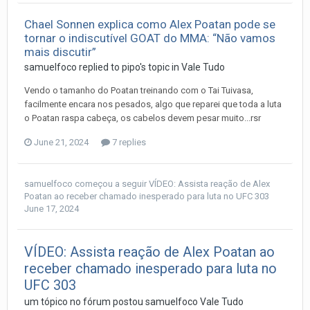
Chael Sonnen explica como Alex Poatan pode se
tornar o indiscutível GOAT do MMA: “Não vamos
mais discutir”
samuelfoco
replied to
pipo
's topic in
Vale Tudo
Vendo o tamanho do Poatan treinando com o Tai Tuivasa,
facilmente encara nos pesados, algo que reparei que toda a luta
o Poatan raspa cabeça, os cabelos devem pesar muito...rsr
June 21, 2024
7 replies
samuelfoco
começou a seguir
VÍDEO: Assista reação de Alex
Poatan ao receber chamado inesperado para luta no UFC 303
June 17, 2024
VÍDEO: Assista reação de Alex Poatan ao
receber chamado inesperado para luta no
UFC 303
um tópico no fórum postou
samuelfoco
Vale Tudo