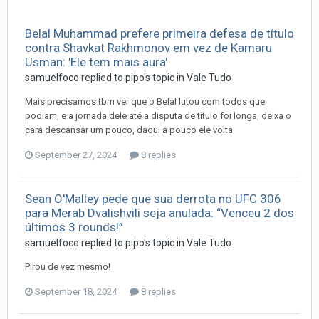
Belal Muhammad prefere primeira defesa de título
contra Shavkat Rakhmonov em vez de Kamaru
Usman: 'Ele tem mais aura'
samuelfoco
replied to
pipo
's topic in
Vale Tudo
Mais precisamos tbm ver que o Belal lutou com todos que
podiam, e a jornada dele até a disputa de título foi longa, deixa o
cara descansar um pouco, daqui a pouco ele volta
September 27, 2024
8 replies
Sean O'Malley pede que sua derrota no UFC 306
para Merab Dvalishvili seja anulada: “Venceu 2 dos
últimos 3 rounds!”
samuelfoco
replied to
pipo
's topic in
Vale Tudo
Pirou de vez mesmo!
September 18, 2024
8 replies