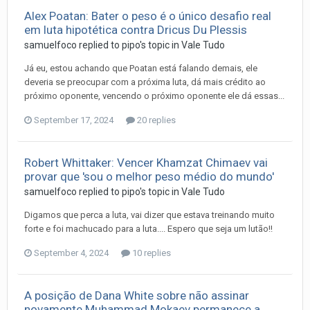
Alex Poatan: Bater o peso é o único desafio real
em luta hipotética contra Dricus Du Plessis
samuelfoco
replied to
pipo
's topic in
Vale Tudo
Já eu, estou achando que Poatan está falando demais, ele
deveria se preocupar com a próxima luta, dá mais crédito ao
próximo oponente, vencendo o próximo oponente ele dá essas...
September 17, 2024
20 replies
Robert Whittaker: Vencer Khamzat Chimaev vai
provar que 'sou o melhor peso médio do mundo'
samuelfoco
replied to
pipo
's topic in
Vale Tudo
Digamos que perca a luta, vai dizer que estava treinando muito
forte e foi machucado para a luta.... Espero que seja um lutão!!
September 4, 2024
10 replies
A posição de Dana White sobre não assinar
novamente Muhammad Mokaev permanece a