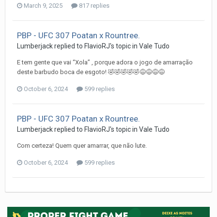
March 9, 2025
817 replies
PBP - UFC 307 Poatan x Rountree.
Lumberjack
replied to
FlavioRJ
's topic in
Vale Tudo
E tem gente que vai “Xola” , porque adora o jogo de amarração
deste barbudo boca de esgoto! 🤣🤣🤣🤣🤣😅😅😅😅
October 6, 2024
599 replies
PBP - UFC 307 Poatan x Rountree.
Lumberjack
replied to
FlavioRJ
's topic in
Vale Tudo
Com certeza! Quem quer amarrar, que não lute.
October 6, 2024
599 replies