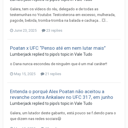
Galera, tem os vídeos do réu, delegado e de todas as
testemunhas no Youtube. Testosterona em excesso, mulherada,
pagode, bebida, tromba-tromba na balada e cachaça... 💥...
June 23, 2025
23 replies
Poatan x UFC “Penso até em nem lutar mais”
Lumberjack
replied to
pipo
's topic in
Vale Tudo
o Dana nunca escondeu de ninguém que é um mal caráter!!
May 15, 2025
21 replies
Entenda o porquê Alex Poatan não aceitou a
revanche contra Ankalaev no UFC 317, em junho
Lumberjack
replied to
pipo
's topic in
Vale Tudo
Galera, um lutador deste gabarito, está pouco se f.dendo para o
que dizem nas redes sociais😃