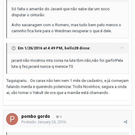
Só falta o amarrão do Jacaré que não sabe dar um soco
disputar o cinturão.
Acho sacanagem com o Romero, mas tudo bem pelo menos o
caminho fica livre para o Weidman recuperar o que é dele.
Em 1/26/2016 at 4:49 PM, bello28 disse:
jacaré não mostrou mta coisa na luta tbm não,não foi garfo!Pela
luta q fez,jacaré nunca q merece TS
Taquiupariu... Os caras não tem nem 1 mês de cadastro, e já começam
falando merda e querendo polemizar. Trolls Novinhos, segura a onda
ai, vão tomar o Yakult de vcs que a mamãe está chamando.
pombo gordo
0
Postado
January 26, 2016