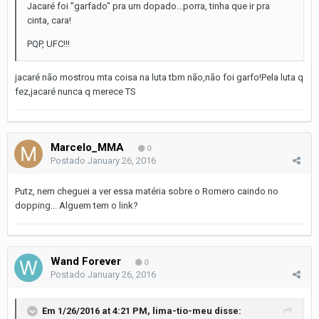
Jacaré foi "garfado" pra um dopado...porra, tinha que ir pra
cinta, cara!
PQP, UFC!!!
jacaré não mostrou mta coisa na luta tbm não,não foi garfo!Pela luta q
fez,jacaré nunca q merece TS
Marcelo_MMA
0
Postado
January 26, 2016
Putz, nem cheguei a ver essa matéria sobre o Romero caindo no
dopping... Alguem tem o link?
Wand Forever
0
Postado
January 26, 2016
Em 1/26/2016 at 4:21 PM, lima-tio-meu disse: