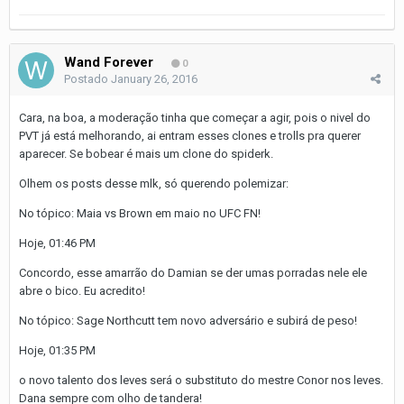
Wand Forever
0
Postado
January 26, 2016
Cara, na boa, a moderação tinha que começar a agir, pois o nivel do
PVT já está melhorando, ai entram esses clones e trolls pra querer
aparecer. Se bobear é mais um clone do spiderk.
Olhem os posts desse mlk, só querendo polemizar:
No tópico: Maia vs Brown em maio no UFC FN!
Hoje, 01:46 PM
Concordo, esse amarrão do Damian se der umas porradas nele ele
abre o bico. Eu acredito!
No tópico: Sage Northcutt tem novo adversário e subirá de peso!
Hoje, 01:35 PM
o novo talento dos leves será o substituto do mestre Conor nos leves.
Dana sempre com olho de tandera!