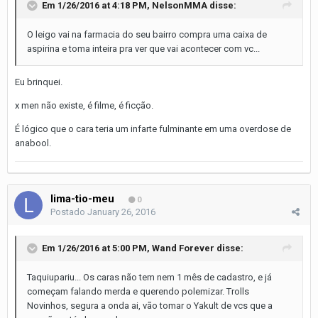
Em 1/26/2016 at 4:18 PM, NelsonMMA disse:
O leigo vai na farmacia do seu bairro compra uma caixa de
aspirina e toma inteira pra ver que vai acontecer com vc...
Eu brinquei.
x men não existe, é filme, é ficção.
É lógico que o cara teria um infarte fulminante em uma overdose de
anabool.
lima-tio-meu
0
Postado
January 26, 2016
Em 1/26/2016 at 5:00 PM, Wand Forever disse:
Taquiupariu... Os caras não tem nem 1 mês de cadastro, e já
começam falando merda e querendo polemizar. Trolls
Novinhos, segura a onda ai, vão tomar o Yakult de vcs que a