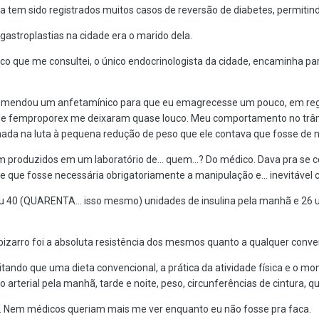
a tem sido registrados muitos casos de reversão de diabetes, permitindo
gastroplastias na cidade era o marido dela.
o que me consultei, o único endocrinologista da cidade, encaminha pa
omendou um anfetamínico para que eu emagrecesse um pouco, em reg
 de femproporex me deixaram quase louco. Meu comportamento no trân
da na luta à pequena redução de peso que ele contava que fosse de no
produzidos em um laboratório de... quem...? Do médico. Dava pra se c
 que fosse necessária obrigatoriamente a manipulação e... inevitável
40 (QUARENTA... isso mesmo) unidades de insulina pela manhã e 26 uni
bizarro foi a absoluta resistência dos mesmos quanto a qualquer conver
ditando que uma dieta convencional, a prática da atividade física e o mo
 arterial pela manhã, tarde e noite, peso, circunferências de cintura, q
só. Nem médicos queriam mais me ver enquanto eu não fosse pra faca.