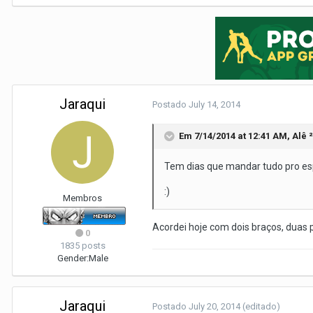
Jaraqui
Postado
July 14, 2014
Em 7/14/2014 at 12:41 AM, Alê ²
Tem dias que mandar tudo pro esp
:)
Membros
Acordei hoje com dois braços, duas per
0
1835 posts
Gender:
Male
Jaraqui
Postado
July 20, 2014
(editado)