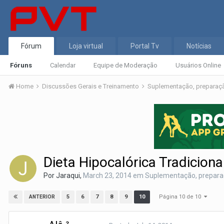
Fórum
Loja virtual
Portal Tv
Notícias
Fóruns
Calendar
Equipe de Moderação
Usuários Online
Home
Discussões Gerais e Treinamento
Suplementação, preparação
Dieta Hipocalórica Tradiciona
Por
Jaraqui
,
March 23, 2014
em
Suplementação, preparaçã
Página 10 de 10
5
6
7
8
9
10
ANTERIOR