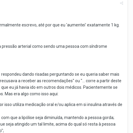
rmalmente escrevo, até por que eu 'aumentei' exatamente 1 kg.
da pressão arterial como sendo uma pessoa com síndrome
 Um respondeu dando risadas perguntando se eu queria saber mais
ecusava a receber as recomendações" ou "... corre a partir deste
e que eu já havia ido em outros dois médicos. Pacientemente se
os. Mas era algo como isso aqui:
r isso utiliza medicação oral e/ou aplica em si insulina através de
 com que a lipólise seja diminuída, mantendo a pessoa gorda;
 seja atingido um tal limite, acima do qual só resta à pessoa
";