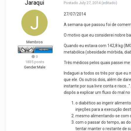
Jaraqui
Postado
July 27, 2014
(editado)
27/07/2014
A semana que passou foi de comemor
O motivo que eu considerei nobre bas
Membros
Quando eu estava com 142,8 kg (IMC
metabólica (obesidade mórbida, diab
0
1835 posts
Três médicos pelos quais passei me
Gender:
Male
Indaguei a todos os três por que eu
que ele. Os outros dois, além de da
instante por sua livre conta e risc
dispôs a explicar um fluxo do mal no
o diabético ao ingerir aliment
injeções para a execução des
mesmo alimentando-se com defi
com o passar do tempo, as dos
tentar manter o restante de 