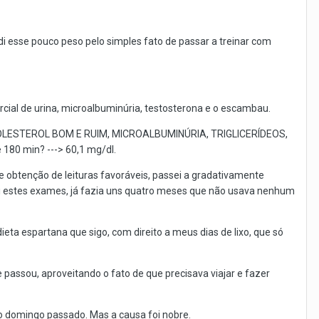
rdi esse pouco peso pelo simples fato de passar a treinar com
cial de urina, microalbuminúria, testosterona e o escambau.
 COLESTEROL BOM E RUIM, MICROALBUMINÚRIA, TRIGLICERÍDEOS,
180 min? ---> 60,1 mg/dl.
e obtenção de leituras favoráveis, passei a gradativamente
lizei estes exames, já fazia uns quatro meses que não usava nenhum
eta espartana que sigo, com direito a meus dias de lixo, que só
 passou, aproveitando o fato de que precisava viajar e fazer
o domingo passado. Mas a causa foi nobre.