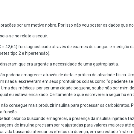
ações por um motivo nobre. Por isso não vou postar os dados que no
eia-se no relato a seguir.
 = 42,64) fui diagnosticado através de exames de sangue e medição 
etes tipo 2 e hipertensão).
 disseram que era urgente a necessidade de uma gastroplastia.
 não poderia emagrecer através de dieta e prática de atividade física.
rem risada, escreveram em seus prontuários coisas como "o paciente se r
o...". Uma das médicas, por ser uma cidade pequena, soube não por mim d
 qual eu estava encaixado. Certamente o que escreverei a seguir há err
o não consegue mais produzir insulina para processar os carboidratos. Po
ta função;
cit calórico buscando emagrecer, a presença da insulina injetada faz
agens de insulina precisam ser reajustadas para valores maiores até que
sua vida buscando atenuar os efeitos da doença, em seu estado "máximo