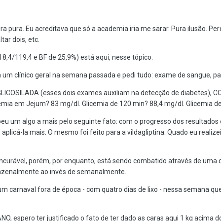
ra pura. Eu acreditava que só a academia iria me sarar. Pura ilusão. Pe
tar dois, etc.
8,4/119,4 e BF de 25,9%) está aqui, nesse tópico.
a um clínico geral na semana passada e pedi tudo: exame de sangue, par
COSILADA (esses dois exames auxiliam na detecção de diabetes),
ia em Jejum? 83 mg/dl. Glicemia de 120 min? 88,4 mg/dl. Glicemia de 
beu um algo a mais pelo seguinte fato: com o progresso dos resultados 
o aplicá-la mais. O mesmo foi feito para a vildagliptina. Quado eu rea
incurável, porém, por enquanto, está sendo combatido através de uma di
inzenalmente ao invés de semanalmente.
um carnaval fora de época - com quatro dias de lixo - nessa semana que
espero ter justificado o fato de ter dado as caras aqui 1 kg acima d