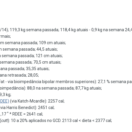
1/14); 119,3 kg semana passada; 118,4 kg atuais - 0,9 kg na semana 24,4
ormais;
0 cm semana passada; 109 cm atuais;
cm semana passada; 44,5 atuais;
cm semana passada; 121 cm atuais;
m semana passada; 70,5 cm atuais;
emana passada; 35,35 atuais;
mana retrasada; 28,05;
Fat - via bioimpedância bipolar membros superiores): 27,1 % semana p
impedância): 88,0 na semana passada; 87,7 kg atuais;
,3 kg;
RDEE)
(via Katch-Mcardle): 2257 cal;
via Harris Benedict): 2451 cal;
*
1,17
* RDEE = 2641 cal;
(
cutt
): 10 a 20% aplicados no GCD. 2113 cal < dieta < 2377 cal;