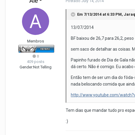
Alê ²
Postado
July 14, 2014
Em 7/13/2014 at 6:33 PM, Jaraq
13/07/2014
BF baixou de 26,7 para 26,2, pes
Membros
sem saco de detalhar as coisas. M
0
Papinho furado de Dia de Gala não
409 posts
dá certo. Não é comigo. Eu acabo
Gender:
Not Telling
Então tem de ser um dia do fôda-s
nada beliscando comida que ainda 
http://www.youtube.com/watch?
Tem dias que mandar tudo pro espaç
:)