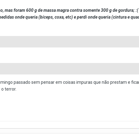
so, mas foram 600 g de massa magra contra somente 300 g de gordura; :(
medidas onde queria (bíceps, coxa, etc) e perdi onde queria (cintura e quadr
omingo passado sem pensar em coisas impuras que não prestam e ficar se
 o terror.