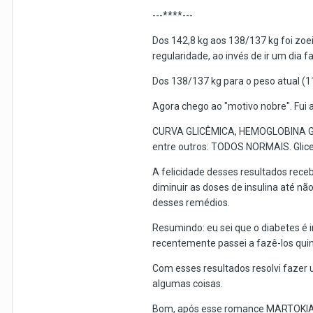
---****---
Dos 142,8 kg aos 138/137 kg foi zoei
regularidade, ao invés de ir um dia fal
Dos 138/137 kg para o peso atual (11
Agora chego ao "motivo nobre". Fui 
CURVA GLICÊMICA, HEMOGLOBINA GLI
entre outros: TODOS NORMAIS. Glicem
A felicidade desses resultados rece
diminuir as doses de insulina até nã
desses remédios.
Resumindo: eu sei que o diabetes é 
recentemente passei a fazê-los qu
Com esses resultados resolvi fazer 
algumas coisas.
Bom, após esse romance MARTOKIANO, 