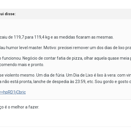
ui disse:
o caiu de 119,7 para 119,4 kg e as medidas ficaram as mesmas.
au humor level master. Motivo: precisei remover um dos dias de lixo p
 funcionou. Negócio de contar fatia de pizza, olhar aquela quase meia
 comendo mais e pronto.
e violento mesmo. Um dia de fúria. Um Dia de Lixo é lixo à vera: com vi
não está pronta, lanche de despedia às 23:59, etc. Sou gordo e gosto d
v=hpRD1jCbric
o é o melhor a fazer.