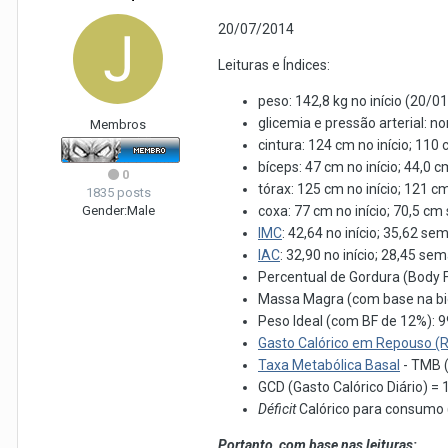
20/07/2014
Leituras e Índices:
peso: 142,8 kg no início (20/0
glicemia e pressão arterial: n
Membros
cintura: 124 cm no início; 11
bíceps: 47 cm no início; 44,0 
0
tórax: 125 cm no início; 121 
1835 posts
Gender:
Male
coxa: 77 cm no início; 70,5 c
IMC
: 42,64 no início; 35,62 s
IAC
: 32,90 no início; 28,45 se
Percentual de Gordura (Body 
Massa Magra (com base na bio
Peso Ideal (com BF de 12%): 99
Gasto Calórico em Repouso (
Taxa Metabólica Basal
- TMB (
GCD (Gasto Calórico Diário) = 
Déficit
Calórico para consumo 
Portanto, com base nas leituras: