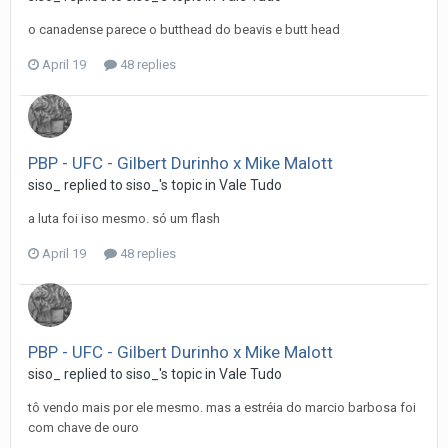
o canadense parece o butthead do beavis e butt head
April 19
48 replies
PBP - UFC - Gilbert Durinho x Mike Malott
siso_
replied to
siso_
's topic in
Vale Tudo
a luta foi iso mesmo. só um flash
April 19
48 replies
PBP - UFC - Gilbert Durinho x Mike Malott
siso_
replied to
siso_
's topic in
Vale Tudo
tô vendo mais por ele mesmo. mas a estréia do marcio barbosa foi
com chave de ouro