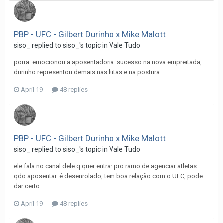
PBP - UFC - Gilbert Durinho x Mike Malott
siso_
replied to
siso_
's topic in
Vale Tudo
porra. emocionou a aposentadoria. sucesso na nova empreitada,
durinho representou demais nas lutas e na postura
April 19
48 replies
PBP - UFC - Gilbert Durinho x Mike Malott
siso_
replied to
siso_
's topic in
Vale Tudo
ele fala no canal dele q quer entrar pro ramo de agenciar atletas
qdo aposentar. é desenrolado, tem boa relação com o UFC, pode
dar certo
April 19
48 replies