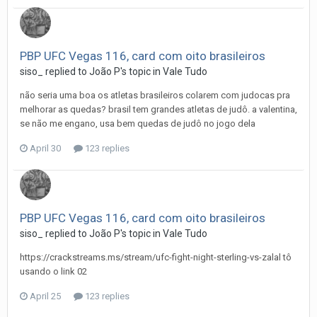
PBP UFC Vegas 116, card com oito brasileiros
siso_
replied to
João P
's topic in
Vale Tudo
não seria uma boa os atletas brasileiros colarem com judocas pra
melhorar as quedas? brasil tem grandes atletas de judô. a valentina,
se não me engano, usa bem quedas de judô no jogo dela
April 30
123 replies
PBP UFC Vegas 116, card com oito brasileiros
siso_
replied to
João P
's topic in
Vale Tudo
https://crackstreams.ms/stream/ufc-fight-night-sterling-vs-zalal tô
usando o link 02
April 25
123 replies