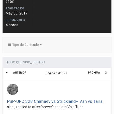
6153
REGISTRO EM
May 30, 2017
ÚLTIMA VISITA
4 horas
Tipo de Conteúdo
TUDO QUE SISO_ POSTOU
ANTERIOR
PRÓXIMA
Página 6 de 179
PBP-UFC 328 Chimaev vs Strickland+ Van vs Taira
siso_
replied to
afterforever
's topic in
Vale Tudo