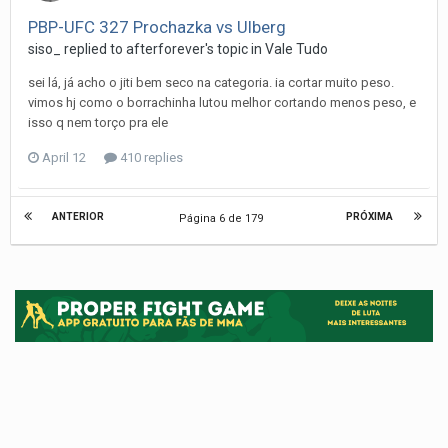
PBP-UFC 327 Prochazka vs Ulberg
siso_
replied to
afterforever
's topic in
Vale Tudo
sei lá, já acho o jiti bem seco na categoria. ia cortar muito peso.
vimos hj como o borrachinha lutou melhor cortando menos peso, e
isso q nem torço pra ele
April 12
410 replies
ANTERIOR
PRÓXIMA
Página 6 de 179