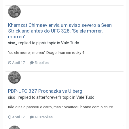
Khamzat Chimaev envia um aviso severo a Sean
Strickland antes do UFC 328: 'Se ele morrer,
morreu'
siso_
replied to
pipo
's topic in
Vale Tudo
"se ele morrer, morreu" Drago, Ivan em rocky 4
April 17
5 replies
PBP-UFC 327 Prochazka vs Ulberg
siso_
replied to
afterforever
's topic in
Vale Tudo
não diria q passou o carro, mas nocauteou bonito com o chute.
April 12
410 replies