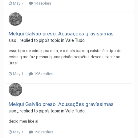
May 7
14 replies
Melqui Galvão preso. Acusações gravíssimas
siso_
replied to
pipo
's topic in
Vale Tudo
esse tipo de crime, pra mim, é o mais baixo q existe. é o tipo de
coisa q me faz pensar q uma prisão perpétua deveria existir no
Brasil
May 1
196 replies
Melqui Galvão preso. Acusações gravíssimas
siso_
replied to
pipo
's topic in
Vale Tudo
deixo meu like aí
May 1
196 replies