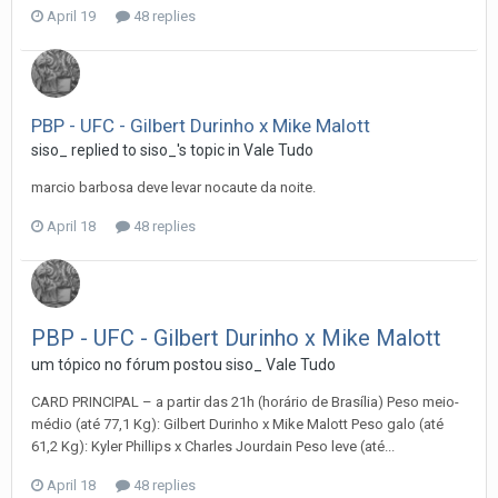
April 19
48 replies
PBP - UFC - Gilbert Durinho x Mike Malott
siso_
replied to
siso_
's topic in
Vale Tudo
marcio barbosa deve levar nocaute da noite.
April 18
48 replies
PBP - UFC - Gilbert Durinho x Mike Malott
um tópico no fórum postou
siso_
Vale Tudo
CARD PRINCIPAL – a partir das 21h (horário de Brasília) Peso meio-
médio (até 77,1 Kg): Gilbert Durinho x Mike Malott Peso galo (até
61,2 Kg): Kyler Phillips x Charles Jourdain Peso leve (até...
April 18
48 replies