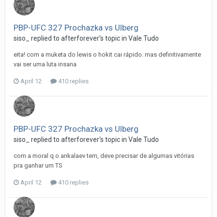
PBP-UFC 327 Prochazka vs Ulberg
siso_
replied to
afterforever
's topic in
Vale Tudo
eita! com a muketa do lewis o hokit cai rápido. mas definitivamente
vai ser uma luta insana
April 12
410 replies
PBP-UFC 327 Prochazka vs Ulberg
siso_
replied to
afterforever
's topic in
Vale Tudo
com a moral q o ankalaev tem, deve precisar de algumas vitórias
pra ganhar um TS
April 12
410 replies