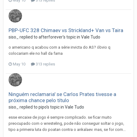
May 10
313 replies
PBP-UFC 328 Chimaev vs Strickland+ Van vs Taira
siso_
replied to
afterforever
's topic in
Vale Tudo
o americano q acabou com a série invicta do AS? óbvio q
colocariam ele no hall da fama
May 10
313 replies
Ninguém reclamaria' se Carlos Prates tivesse a
próxima chance pelo título
siso_
replied to
pipo
's topic in
Vale Tudo
esse encaixe de jogo é sempre complicado. se ficar muito
preocupado com o wresteling, pode não conseguir soltar o jogo,
tipo a primeira luta do poatan contra o ankalaev. mas, se for com...