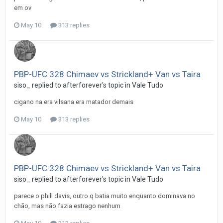
em ov
May 10
313 replies
PBP-UFC 328 Chimaev vs Strickland+ Van vs Taira
siso_
replied to
afterforever
's topic in
Vale Tudo
cigano na era vilsana era matador demais
May 10
313 replies
PBP-UFC 328 Chimaev vs Strickland+ Van vs Taira
siso_
replied to
afterforever
's topic in
Vale Tudo
parece o phill davis, outro q batia muito enquanto dominava no
chão, mas não fazia estrago nenhum