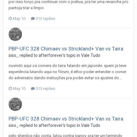
por isso torço pra continuar com o joshua, pra ter uma revanche pro
pantoja tirar a limpo
May 10
313 replies
PBP-UFC 328 Chimaev vs Strickland+ Van vs Taira
siso_
replied to
afterforever
's topic in
Vale Tudo
ouvindo aqui os corners do taira falando em japonês. quem já teve
experiência lutando aqui no fórum, é elhor poder entender o corner
do adversário dando instruções pra poder evitar os ajustes do...
May 10
313 replies
PBP-UFC 328 Chimaev vs Strickland+ Van vs Taira
siso_
replied to
afterforever
's topic in
Vale Tudo
pelo sherdog não conta. lutou contra ivanov, pra ter um termindo