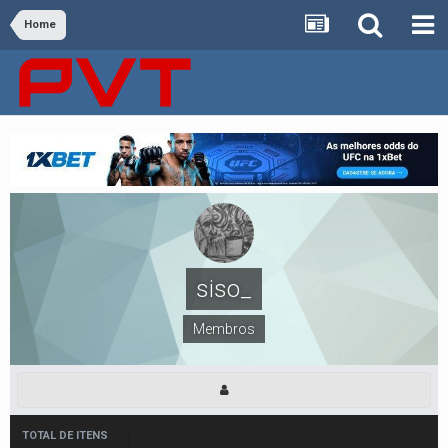
Home
siso_
Membros
TOTAL DE ITENS