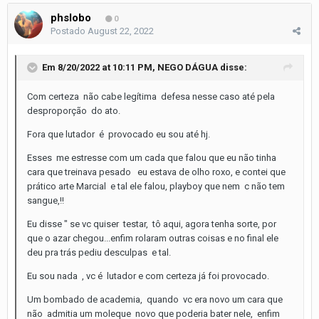
phslobo
0
Postado
August 22, 2022
Em 8/20/2022 at 10:11 PM,
NEGO DÁGUA
disse:
Com certeza não cabe legítima defesa nesse caso até pela
desproporção do ato.
Fora que lutador é provocado eu sou até hj.
Esses me estresse com um cada que falou que eu não tinha
cara que treinava pesado eu estava de olho roxo, e contei que
prático arte Marcial e tal ele falou, playboy que nem c não tem
sangue,!!
Eu disse " se vc quiser testar, tô aqui, agora tenha sorte, por
que o azar chegou...enfim rolaram outras coisas e no final ele
deu pra trás pediu desculpas e tal.
Eu sou nada , vc é lutador e com certeza já foi provocado.
Um bombado de academia, quando vc era novo um cara que
não admitia um moleque novo que poderia bater nele, enfim