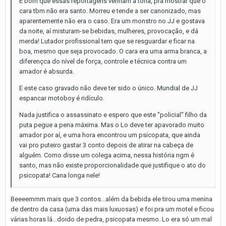
É bom que essas reportagens venham à tona, pra mostrar que o
cara tbm não era santo. Morreu e tende a ser canonizado, mas
aparentemente não era o caso. Era um monstro no JJ e gostava
da noite, aí misturam-se bebidas, mulheres, provocação, e dá
merda! Lutador profissional tem que se resguardar e ficar na
boa, mesmo que seja provocado. O cara era uma arma branca, a
diferençca do nível de força, controle e técnica contra um
amador é absurda.
E este caso gravado não deve ter sido o único. Mundial de JJ
espancar motoboy é ridículo.
Nada justifica o assassinato e espero que este "policial" filho da
puta pegue a pena máxima. Mas o Lo deve ter apavorado muito
amador por aí, e uma hora encontrou um psicopata, que ainda
vai pro puteiro gastar 3 conto depois de atirar na cabeça de
alguém. Como disse um colega acima, nessa história ngm é
santo, mas não existe proporcionalidade que justifique o ato do
psicopata! Cana longa nele!
Beeeemmm mais que 3 contos...além da bebida ele tirou uma menina
de dentro da casa (uma das mais luxuosas) e foi pra um motel e ficou
várias horas lá...doido de pedra, psicopata mesmo. Lo era só um mal