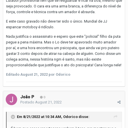
Lutador profissional tem que se resguardar e ficar na boa, mesmo que
seja provocado. O cara era uma arma branca, a diferençca do nível de
força, controle e técnica contra um amador é absurda.
E este caso gravado não deve ter sido o único. Mundial de JJ
espancar motoboy é ridículo.
Nada justifica o assassinato e espero que este "policial" filho da puta
pegue a pena máxima. Mas o Lo deve ter apavorado muito amador
por aí, e uma hora encontrou um psicopata, que ainda vai pro puteiro
gastar 3 conto depois de atirar na cabeça de alguém. Como disse um
colega acima, nessa história ngm é santo, mas não existe
proporcionalidade que justifique o ato do psicopata! Cana longa nele!
Editado
August 21, 2022
por Odorico
João P
0
Postado
August 21, 2022
Em 8/21/2022 at 10:34 AM,
Odorico
disse: