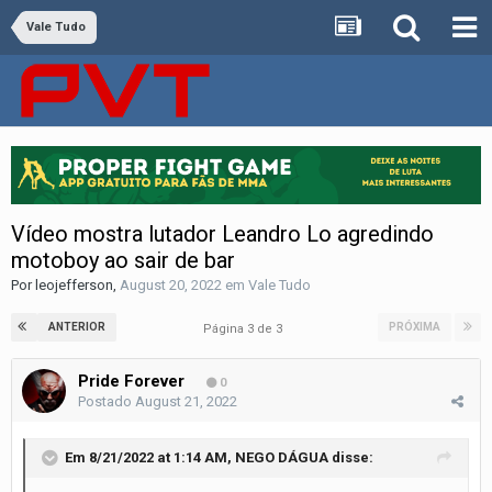
Vale Tudo
Vídeo mostra lutador Leandro Lo agredindo
motoboy ao sair de bar
Por
leojefferson
,
August 20, 2022
em
Vale Tudo
ANTERIOR
PRÓXIMA
Página 3 de 3
Pride Forever
0
Postado
August 21, 2022
Em 8/21/2022 at 1:14 AM,
NEGO DÁGUA
disse: