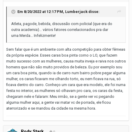
Em 8/20/2022 at 12:17 PM,
Lumberjack
disse:
Atleta, pagode, bebida, discussão com policial (que era do
outra academia)… vários fatores correlacionados pra dar
uma Merda… Infelizmente!
Sem falar que é um ambiente com alta competição para obter fêmeas
da própria espécie. Esses caras boa pinta como o LO, que fazem
muito sucesso com as mulheres, causa muita inveja e raiva nos outros
homens que não são muito providos de beleza. Eu por exemplo sou
um cara boa pinta, quando ia de carro num bairro pobre pegar alguma
mulher, os caras ficavam me olhando torto, eu nem ficava na rua, só
ficava dentro do carro. Conheço um cara que era modelo, ele foi numa
festa no interior, as mulheres só olhavam pro cara, os caras da festa,
chegaram nele e falaram: Meu irmão, se a gente ver vc pegando
alguma mulher aqui, a gente vai matar vc de porrada, ele ficou
aterrorizado e se mandou da cidade na mesma hora.
Rody Stark
0