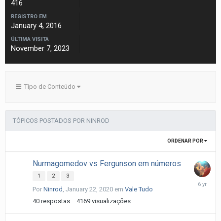
416
REGISTRO EM
January 4, 2016
ÚLTIMA VISITA
November 7, 2023
Tipo de Conteúdo
TÓPICOS POSTADOS POR NINROD
ORDENAR POR
Nurmagomedov vs Fergunson em números
1
2
3
January
Por
Ninrod
,
January 22, 2020
em
Vale Tudo
26,
2020
40
respostas
4169
visualizações