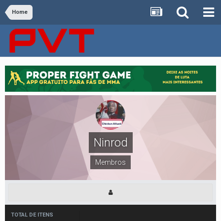
Home
Ninrod
Membros
TOTAL DE ITENS