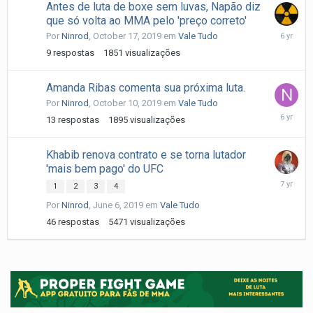
Antes de luta de boxe sem luvas, Napão diz
que só volta ao MMA pelo 'preço correto'
October
Por
Ninrod
,
October 17, 2019
em
Vale Tudo
18,
9
respostas
1851
visualizações
2019
Amanda Ribas comenta sua próxima luta.
Por
Ninrod
,
October 10, 2019
em
Vale Tudo
October
13
respostas
1895
visualizações
12,
2019
Khabib renova contrato e se torna lutador
'mais bem pago' do UFC
June
1
2
3
4
8,
Por
Ninrod
,
June 6, 2019
em
Vale Tudo
2019
46
respostas
5471
visualizações