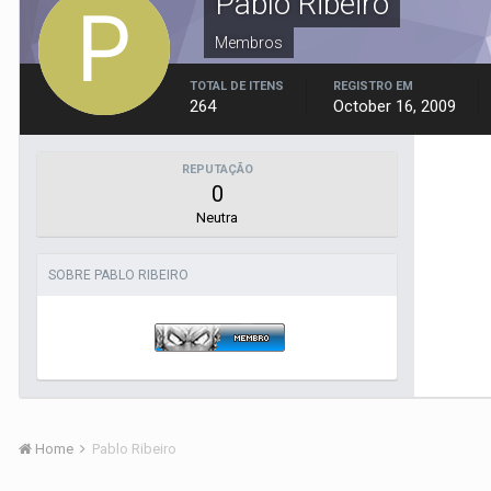
Pablo Ribeiro
Membros
TOTAL DE ITENS
REGISTRO EM
264
October 16, 2009
REPUTAÇÃO
0
Neutra
SOBRE PABLO RIBEIRO
Home
Pablo Ribeiro