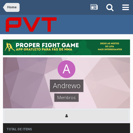
Home
Andrewo
Membros
TOTAL DE ITENS