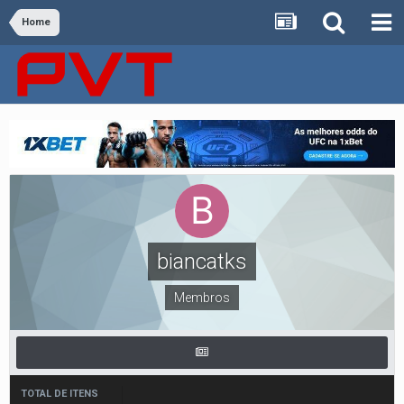
Home
biancatks
Membros
TOTAL DE ITENS