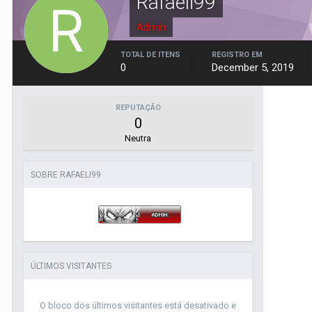
Rafaeli99
Admin
TOTAL DE ITENS
REGISTRO EM
0
December 5, 2019
REPUTAÇÃO
0
Neutra
SOBRE RAFAELI99
ÚLTIMOS VISITANTES
O bloco dos últimos visitantes está desativado e