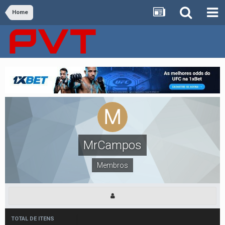
Home
MrCampos
Membros
TOTAL DE ITENS