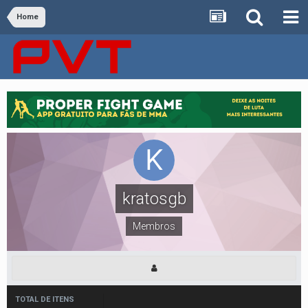
Home
kratosgb
Membros
TOTAL DE ITENS