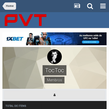
Home
TocToc
Membros
TOTAL DE ITENS