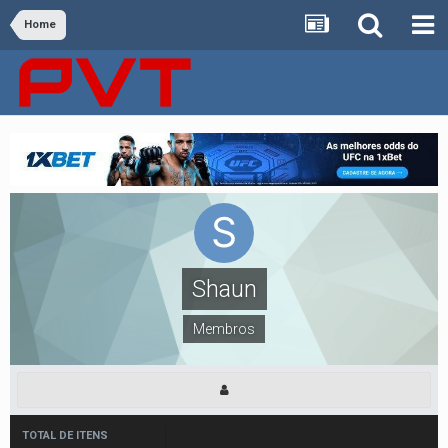
Home
Shaun
Membros
TOTAL DE ITENS