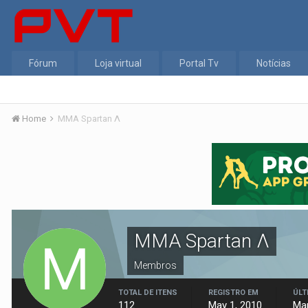
Fórum
Loja virtual
Portal Tv
Notícias
Home
MMA Spartan Λ
MMA Spartan Λ
Membros
TOTAL DE ITENS
REGISTRO EM
ÚLT
112
May 1, 2010
Mar