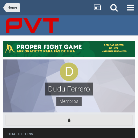
Home
Dudu Ferrero
Membros
TOTAL DE ITENS