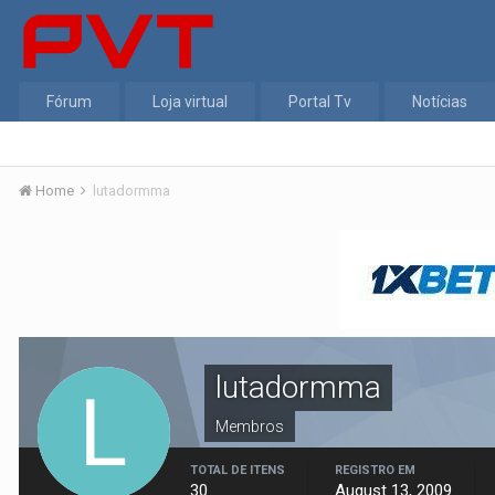
Fórum
Loja virtual
Portal Tv
Notícias
Home
lutadormma
lutadormma
Membros
TOTAL DE ITENS
REGISTRO EM
30
August 13, 2009