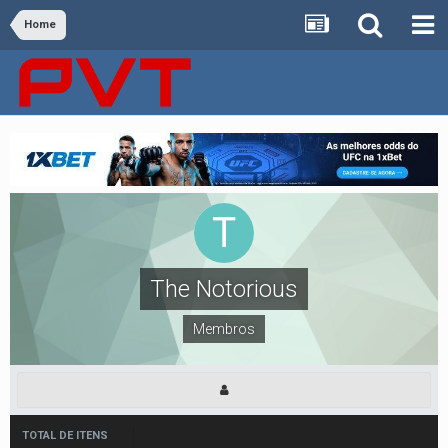
Home
The Notorious
Membros
TOTAL DE ITENS