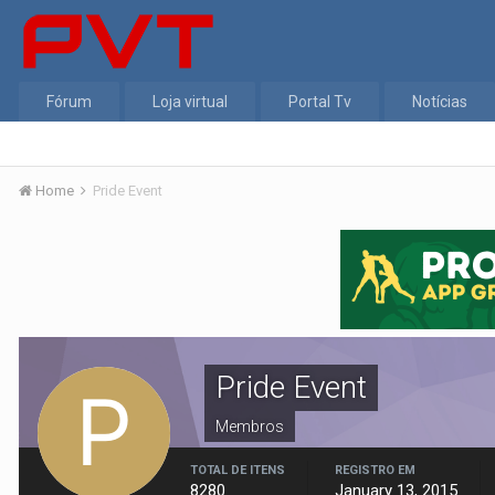
Fórum
Loja virtual
Portal Tv
Notícias
Home
Pride Event
Pride Event
Membros
TOTAL DE ITENS
REGISTRO EM
8280
January 13, 2015