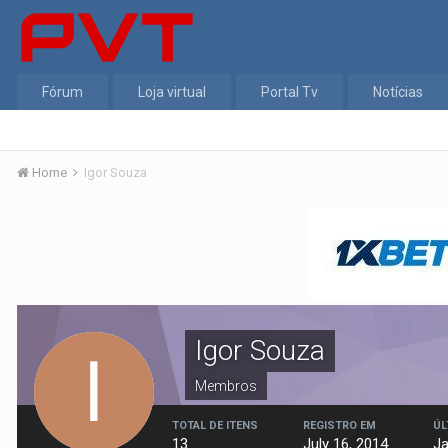
Fórum
Loja virtual
Portal Tv
Notícias
Home
Igor Souza
Igor Souza
Membros
TOTAL DE ITENS
REGISTRO EM
ÚL
13
July 16, 2014
Ja