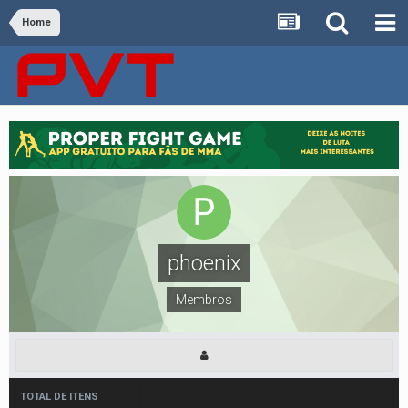
Home
phoenix
Membros
TOTAL DE ITENS