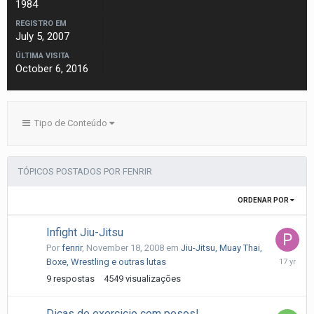
1984
REGISTRO EM
July 5, 2007
ÚLTIMA VISITA
October 6, 2016
Tipo de Conteúdo
TÓPICOS POSTADOS POR FENRIR
ORDENAR POR
Infight Jiu-Jitsu
Por
fenrir
,
November 18, 2008
em
Jiu-Jitsu, Muay Thai,
Novembe
Boxe, Wrestling e outras lutas
19,
9
respostas
4549
visualizações
2008
Dicas de exercicio com pesos!