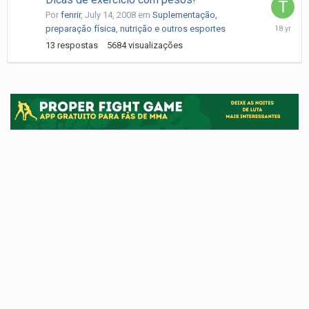
Por
fenrir
,
July 14, 2008
em
Suplementação,
July
preparação física, nutrição e outros esportes
29,
13
respostas
5684
visualizações
2008