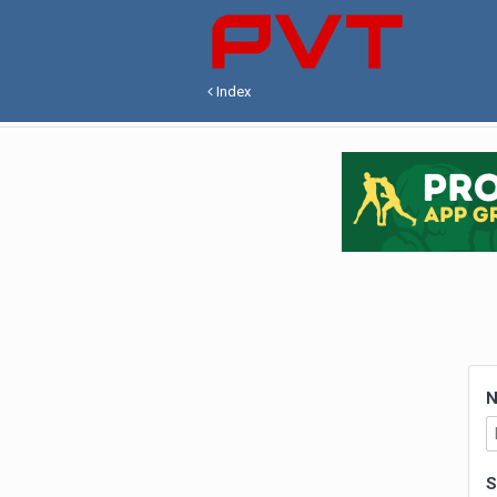
Index
N
S