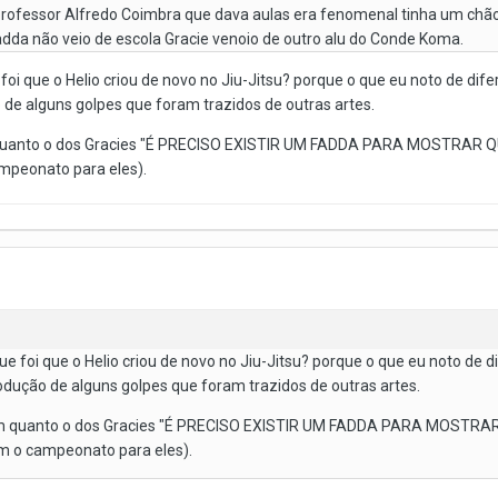
 professor Alfredo Coimbra que dava aulas era fenomenal tinha um ch
Fadda não veio de escola Gracie venoio de outro alu do Conde Koma.
oi que o Helio criou de novo no Jiu-Jitsu? porque o que eu noto de dife
 de alguns golpes que foram trazidos de outras artes.
m quanto o dos Gracies "É PRECISO EXISTIR UM FADDA PARA MOSTRAR Q
ampeonato para eles).
e foi que o Helio criou de novo no Jiu-Jitsu? porque o que eu noto de d
odução de alguns golpes que foram trazidos de outras artes.
 bom quanto o dos Gracies "É PRECISO EXISTIR UM FADDA PARA MOSTRAR
em o campeonato para eles).