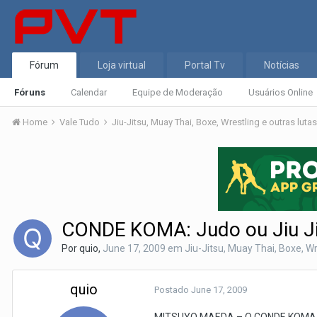
Fórum
Loja virtual
Portal Tv
Notícias
Fóruns
Calendar
Equipe de Moderação
Usuários Online
Home
Vale Tudo
Jiu-Jitsu, Muay Thai, Boxe, Wrestling e outras luta
CONDE KOMA: Judo ou Jiu Ji
Por
quio
,
June 17, 2009
em
Jiu-Jitsu, Muay Thai, Boxe, Wr
quio
Postado
June 17, 2009