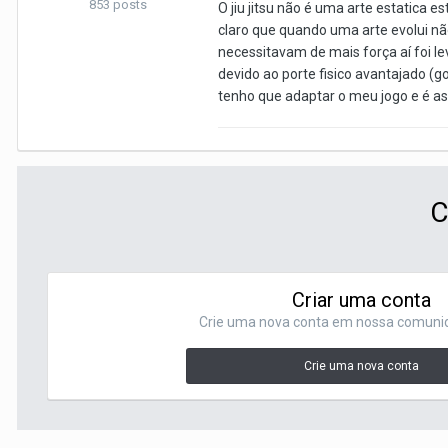
853 posts
O jiu jitsu não é uma arte estatica
claro que quando uma arte evolui n
necessitavam de mais força aí foi le
devido ao porte fisico avantajado (
tenho que adaptar o meu jogo e é 
C
Criar uma conta
Crie uma nova conta em nossa comunida
Crie uma nova conta