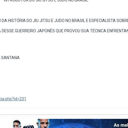
 INTRODUTOR DO JIU JITSU E JUDO NO BRASIL
 DA HISTÓRIA DO JIU JITSU E JUDO NO BRASIL E ESPECIALISTA SOB
 DESSE GUERREIRO JAPONÊS QUE PROVOU SUA TÉCNICA ENFRENTAN
4 SANTANA
cia.php?id=231