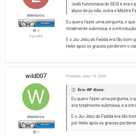
Judô funcionava do SESI e era o
aluno de jiu não, outra o Mestre 
Membros
Eu quero fazer uma pergunta, o que f
totalmente submissa, e a introdução
0
9 posts
E o Jiu-Jitsu do Fadda era tão bo
Helio após os gracies perderem o c
wild007
Postado
June 19, 2009
Éric-RP disse:
Eu quero fazer uma pergunta, o qu
era totalmente submissa, e a intr
E o Jiu-Jitsu do Fadda era tão
Membros
por Helio após os gracies perder
0