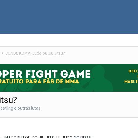
s
CONDE KOMA: Judo ou Jiu Jitsu?
tsu?
estling e outras lutas