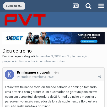
Suplementação, preparação física, nutrição e outros esportes
Dica de treino
Por
Krinhaqmoralogoali
,
November 3, 2008
em
Suplementação,
preparação física, nutrição e outros esportes
Krinhaqmoralogoali
0
Postado
November 3, 2008
Então tava treinando todo dia tirando sabado e domingo tomando
uma proteina sem gordura e um queimador de gordura pois estava
ccom um percentual de gordura de 23% medido nakela maquina q
parece um volante(o vendedor da loja de suplementos flo q estava
mtu alto realmente tava gordinho)...