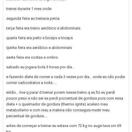
treinei durante 1 mes onde:
segunda feira eu treinava perna
terça feira era treino aeróbico e abdominais
quarta feira era peito e biceps e triceps
quinta feira era aeróbico e abdominais
sexta feira era costas e ombro
sabado eu jogava bola 3 horas por dia...
e fazendo dieta de comer a cada 3 vezes por dia... onde eu não podia
comer carboidratos a noite.....
então... tive q parar d treinar porem nesse treino q eu fiz eu perdi
pouco peso e não sei se perdi porcentual de gordura pois com essa
dieta + o queimador de gordura (thermo ignite) acelero meu
metabolismo e com issu a makina não conseguia medir meu
percentual de gordura....
antes de começar a treinar eu estava com 72 kg no auge tava cm 69
kg...