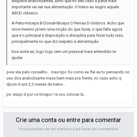
esquece anabolizantes, acho que no seu caso a parte mais
importante vai ser sua alimentação. O treino eu sugiro aquele
ABCD clássico.
A-Peito+triceps B-Dorsal+Biceps C-Pernas D-Ombros. Acho que
voce mesmo já tem uma noção do que fazer, o que falta agora
que é o principal é disposição e disciplina para fazer tudo isso,
principalmente no que diz respeito à alimentação
boa sorte ae, logo logo vem um pessoal mais entendido te
ajudar
pow vlw pelo conselho... mas tipo foi como eu flei eu to pensando no
uso dos anabolizante mass bem mais pra frente, no caso acho q
dpois d uns 2,3 meses de treino...
ps: esqci d por os triceps ! rs vou colocar la...
Crie uma conta ou entre para comentar
Você precisar ser um membro para fazer um comentário