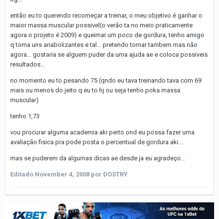
então eu to querendo recomeçar a treinar, o meu objetivo é ganhar o
maior massa muscular possivel(o verão ta no meio praticamente
agora o projeto é 2009) e queimar um poco de gordura, tenho amigo
q toma uns anabolizantes e tal... pretendo tomar tambem mas não
agora... gostaria se alguem puder da uma ajuda ae e coloca possiveis
resultados...
no momento eu to pesando 75 (qndo eu tava treinando tava com 69
mais ou menos do jeito q eu to hj ou seja tenho poka massa
muscular)
tenho 1,73
vou procurar alguma academia aki perto ond eu possa fazer uma
avaliação fisica pra pode posta o percentual de gordura aki...
mas se puderem da algumas dicas ae desde ja eu agradeço...
Editado
November 4, 2008
por DOSTRY