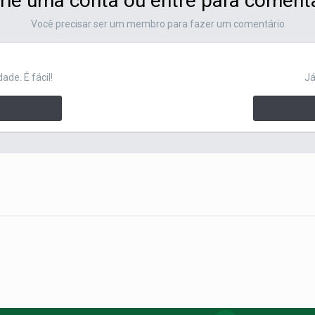
rie uma conta ou entre para coment
Você precisar ser um membro para fazer um comentário
de. É fácil!
Já