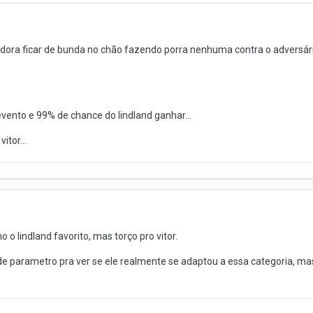
 adora ficar de bunda no chão fazendo porra nenhuma contra o adversá
evento e 99% de chance do lindland ganhar...
tor...
ho o lindland favorito, mas torço pro vitor.
e de parametro pra ver se ele realmente se adaptou a essa categoria, m