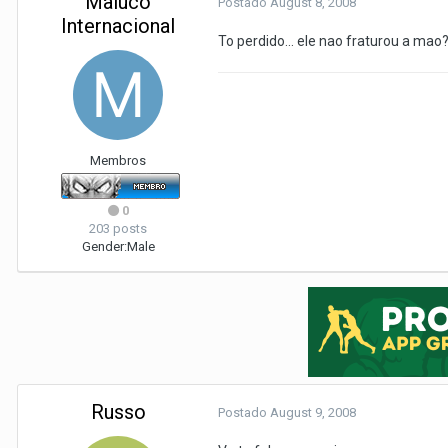
Maluco
Postado
August 8, 2008
Internacional
To perdido... ele nao fraturou a mao?
Membros
0
203 posts
Gender:
Male
Russo
Postado
August 9, 2008