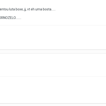
ntou luta boxe, jj, vt eh uma bosta......
RNOZELO........