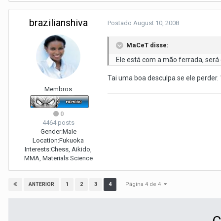
brazilianshiva
Postado
August 10, 2008
MaCeT disse:
Ele está com a mão ferrada, será q
Tai uma boa desculpa se ele perder.
Membros
0
4464 posts
Gender:
Male
Location:
Fukuoka
Interests:
Chess, Aikido,
MMA, Materials Science
Página 4 de 4
1
2
3
4
ANTERIOR