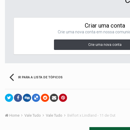
C
Criar uma conta
Crie uma nova conta em nossa comunida
Crie uma nova conta
IR PARA A LISTA DE TÓPICOS
Home
Vale Tudo
Vale Tudo
Belfort x Lindland - 11 de Out