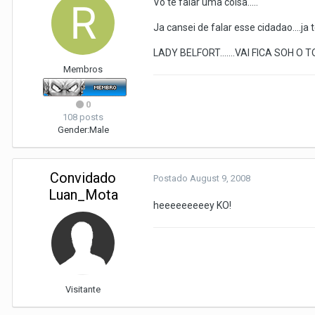
Vo te falar uma coisa.....
Ja cansei de falar esse cidadao....ja te
LADY BELFORT.......VAI FICA SOH O TO
Membros
0
108 posts
Gender:
Male
Convidado
Postado
August 9, 2008
Luan_Mota
heeeeeeeeey KO!
Visitante