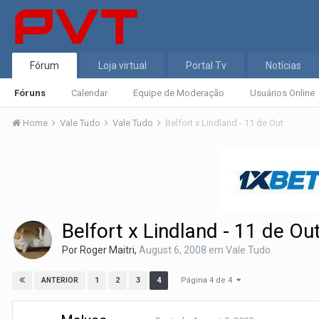
Fórum
Loja virtual
Portal Tv
Notícias
Fóruns
Calendar
Equipe de Moderação
Usuários Online
Home
Vale Tudo
Vale Tudo
Belfort x Lindland - 11 de Out
Belfort x Lindland - 11 de Ou
Por
Roger Maitri
,
August 6, 2008
em
Vale Tudo
Página 4 de 4
1
2
3
4
ANTERIOR