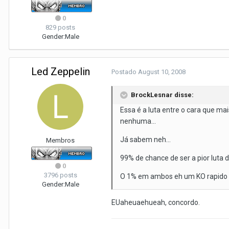
0
829 posts
Gender:
Male
Led Zeppelin
Postado
August 10, 2008
BrockLesnar disse:
Essa é a luta entre o cara que m
nenhuma...
Já sabem neh...
Membros
99% de chance de ser a pior luta 
0
3796 posts
O 1% em ambos eh um KO rapido do
Gender:
Male
EUaheuaehueah, concordo.