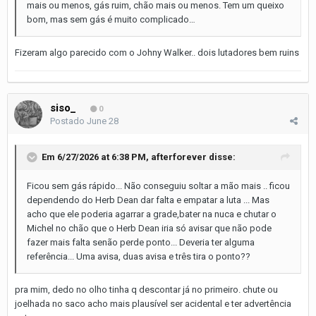
mais ou menos, gás ruim, chão mais ou menos. Tem um queixo
bom, mas sem gás é muito complicado…
Fizeram algo parecido com o Johny Walker.. dois lutadores bem ruins
siso_
0
Postado
June 28
Em 6/27/2026 at 6:38 PM,
afterforever
disse:
Ficou sem gás rápido... Não conseguiu soltar a mão mais .. ficou
dependendo do Herb Dean dar falta e empatar a luta ... Mas
acho que ele poderia agarrar a grade,bater na nuca e chutar o
Michel no chão que o Herb Dean iria só avisar que não pode
fazer mais falta senão perde ponto... Deveria ter alguma
referência... Uma avisa, duas avisa e três tira o ponto??
pra mim, dedo no olho tinha q descontar já no primeiro. chute ou
joelhada no saco acho mais plausível ser acidental e ter advertência