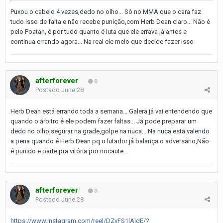
Puxou o cabelo 4 vezes,dedo no olho... Só no MMA que o cara faz
tudo isso de falta e não recebe punição,com Herb Dean claro... Não é
pelo Poatan, é por tudo quanto é luta que ele errava já antes e
continua errando agora... Na real ele meio que decide fazer isso
afterforever
0
Postado
June 28
Herb Dean está errando toda a semana... Galera já vai entendendo que
quando o árbitro é ele podem fazer faltas... Já pode preparar um
dedo no olho,segurar na grade,golpe na nuca... Na nuca está valendo
a pena quando é Herb Dean pq o lutador já balança o adversário,Não
é punido e parte pra vitória por nocaute...
afterforever
0
Postado
June 28
https://www.instagram.com/reel/DZvFS1lAldE/?