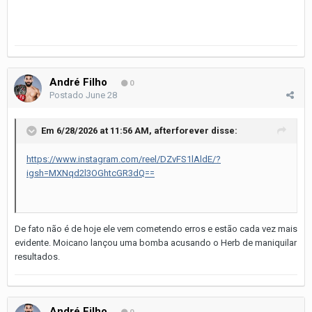
André Filho
0
Postado
June 28
Em 6/28/2026 at 11:56 AM,
afterforever
disse:
https://www.instagram.com/reel/DZvFS1lAldE/?
igsh=MXNqd2l3OGhtcGR3dQ==
De fato não é de hoje ele vem cometendo erros e estão cada vez mais
evidente. Moicano lançou uma bomba acusando o Herb de maniquilar
resultados.
André Filho