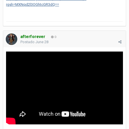
igsh=MXNqd2l3OGhtcGR3dQ==
afterforever
0
Postado
June 28