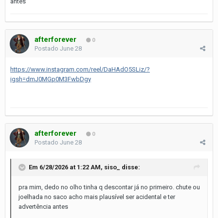
antes
afterforever
0
Postado
June 28
https://www.instagram.com/reel/DaHAdO5SLiz/?
igsh=dmJ0MGp0M3FwbDgy
afterforever
0
Postado
June 28
Em 6/28/2026 at 1:22 AM,
siso_
disse:
pra mim, dedo no olho tinha q descontar já no primeiro. chute ou
joelhada no saco acho mais plausível ser acidental e ter
advertência antes