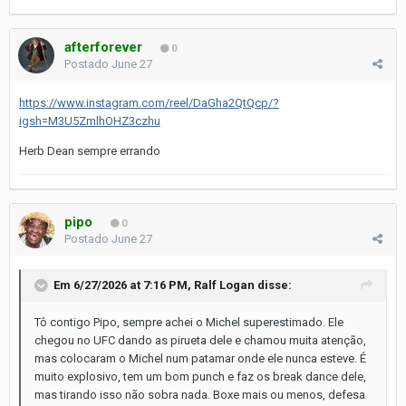
afterforever
0
Postado
June 27
https://www.instagram.com/reel/DaGha2QtQcp/?
igsh=M3U5ZmlhOHZ3czhu
Herb Dean sempre errando
pipo
0
Postado
June 27
Em 6/27/2026 at 7:16 PM,
Ralf Logan
disse:
Tô contigo Pipo, sempre achei o Michel superestimado. Ele
chegou no UFC dando as pirueta dele e chamou muita atenção,
mas colocaram o Michel num patamar onde ele nunca esteve. É
muito explosivo, tem um bom punch e faz os break dance dele,
mas tirando isso não sobra nada. Boxe mais ou menos, defesa