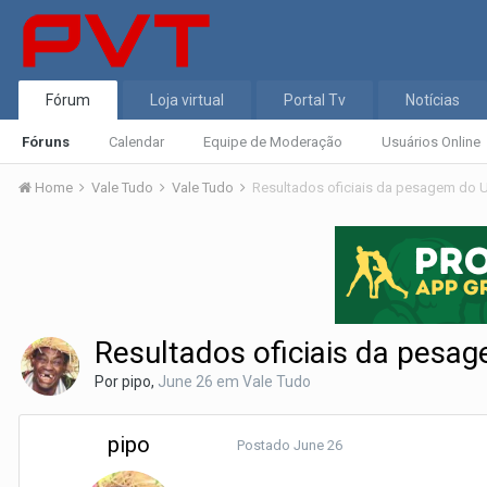
Fórum
Loja virtual
Portal Tv
Notícias
Fóruns
Calendar
Equipe de Moderação
Usuários Online
Home
Vale Tudo
Vale Tudo
Resultados oficiais da pesagem do U
Resultados oficiais da pesa
Por
pipo
,
June 26
em
Vale Tudo
pipo
Postado
June 26