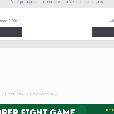
Você precisar ser um membro para fazer um comentário
de. É fácil!
Já
FC Fight Night 280: Sem erros em Baku