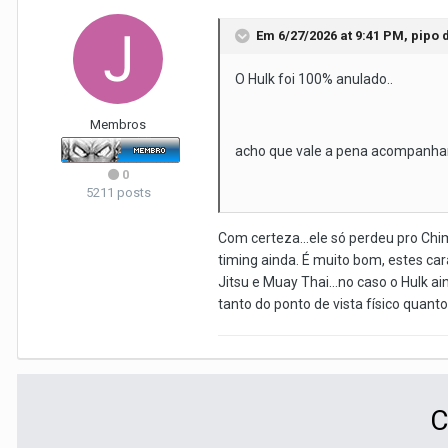
Em 6/27/2026 at 9:41 PM,
pipo
d
O Hulk foi 100% anulado..
Membros
acho que vale a pena acompanhar
0
5211 posts
Com certeza...ele só perdeu pro Ch
timing ainda. É muito bom, estes ca
Jitsu e Muay Thai...no caso o Hulk 
tanto do ponto de vista físico quan
C