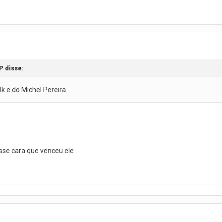
P
disse:
lk e do Michel Pereira
sse cara que venceu ele