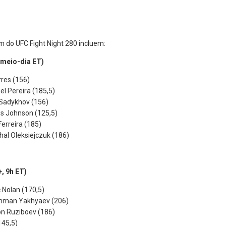
 do UFC Fight Night 280 incluem:
meio-dia ET)
rres (156)
l Pereira (185,5)
Sadykhov (156)
es Johnson (125,5)
Ferreira (185)
al Oleksiejczuk (186)
 9h ET)
 Nolan (170,5)
akhman Yakhyaev (206)
on Ruziboev (186)
145,5)