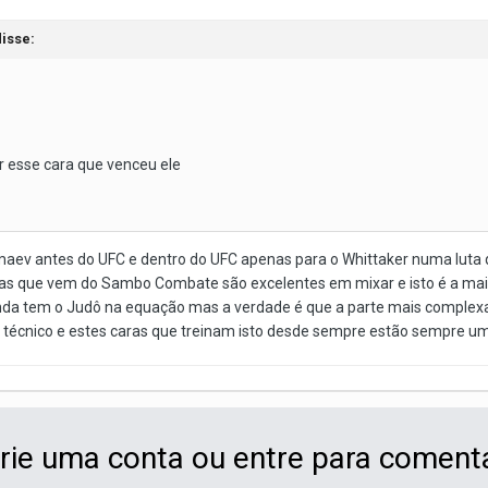
isse:
 esse cara que venceu ele
imaev antes do UFC e dentro do UFC apenas para o Whittaker numa lut
ras que vem do Sambo Combate são excelentes em mixar e isto é a maior
ainda tem o Judô na equação mas a verdade é que a parte mais complexa
to técnico e estes caras que treinam isto desde sempre estão sempre u
rie uma conta ou entre para coment