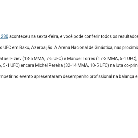
t 280
aconteceu na sexta-feira, e você pode conferir todos os resultados
do UFC em Baku, Azerbaijão. A Arena Nacional de Ginástica, nas proximi
ael Fiziev (13-5 MMA, 7-5 UFC) e Manuel Torres (17-3 MMA, 5-1 UFC), q
5-1 UFC) encara Michel Pereira (32-14 MMA, 10-5 UFC) na luta co-prin
competir no evento apresentaram desempenho profissional na balança e