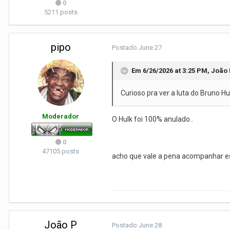
0
5211 posts
pipo
Postado
June 27
Em 6/26/2026 at 3:25 PM,
João 
Curioso pra ver a luta do Bruno Hu
Moderador
O Hulk foi 100% anulado..
0
47105 posts
acho que vale a pena acompanhar e
João P
Postado
June 28