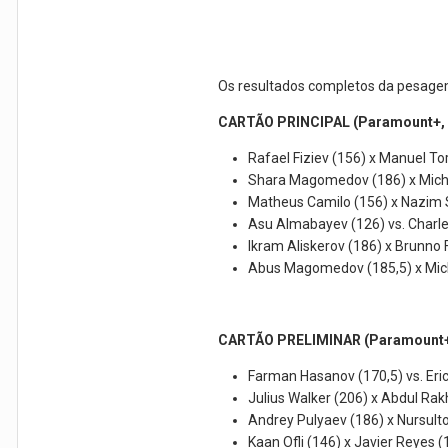
Os resultados completos da pesagem
CARTÃO PRINCIPAL (Paramount+, 
Rafael Fiziev (156) x Manuel To
Shara Magomedov (186) x Miche
Matheus Camilo (156) x Nazim 
Asu Almabayev (126) vs. Charl
Ikram Aliskerov (186) x Brunno 
Abus Magomedov (185,5) x Mich
CARTÃO PRELIMINAR (Paramount+,
Farman Hasanov (170,5) vs. Eric
Julius Walker (206) x Abdul R
Andrey Pulyaev (186) x Nursult
Kaan Ofli (146) x Javier Reyes (