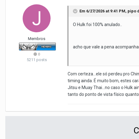
Em 6/27/2026 at 9:41 PM,
pipo
d
O Hulk foi 100% anulado..
Membros
acho que vale a pena acompanhar
0
5211 posts
Com certeza...ele só perdeu pro Ch
timing ainda. É muito bom, estes ca
Jitsu e Muay Thai...no caso o Hulk 
tanto do ponto de vista físico quan
C