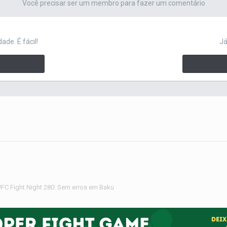
Você precisar ser um membro para fazer um comentário
de. É fácil!
Já
FC Fight Night 280: Sem erros em Baku