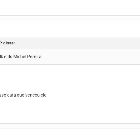
P
disse:
lk e do Michel Pereira
sse cara que venceu ele