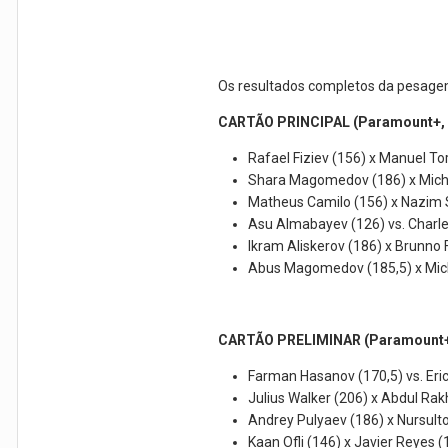
Os resultados completos da pesagem
CARTÃO PRINCIPAL (Paramount+, 
Rafael Fiziev (156) x Manuel To
Shara Magomedov (186) x Miche
Matheus Camilo (156) x Nazim 
Asu Almabayev (126) vs. Charl
Ikram Aliskerov (186) x Brunno 
Abus Magomedov (185,5) x Mich
CARTÃO PRELIMINAR (Paramount+,
Farman Hasanov (170,5) vs. Eric
Julius Walker (206) x Abdul R
Andrey Pulyaev (186) x Nursult
Kaan Ofli (146) x Javier Reyes (