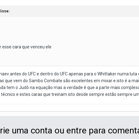
isse:
 esse cara que venceu ele
imaev antes do UFC e dentro do UFC apenas para o Whittaker numa lut
ras que vem do Sambo Combate são excelentes em mixar e isto é a maior
ainda tem o Judô na equação mas a verdade é que a parte mais complexa
to técnico e estes caras que treinam isto desde sempre estão sempre u
rie uma conta ou entre para coment