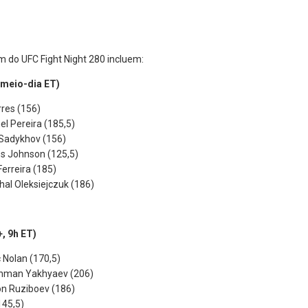
 do UFC Fight Night 280 incluem:
meio-dia ET)
rres (156)
l Pereira (185,5)
Sadykhov (156)
es Johnson (125,5)
Ferreira (185)
al Oleksiejczuk (186)
 9h ET)
 Nolan (170,5)
akhman Yakhyaev (206)
on Ruziboev (186)
145,5)