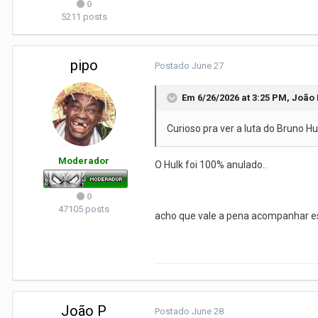
0
5211 posts
pipo
Postado
June 27
Em 6/26/2026 at 3:25 PM,
João 
Curioso pra ver a luta do Bruno Hu
Moderador
O Hulk foi 100% anulado..
0
47105 posts
acho que vale a pena acompanhar e
João P
Postado
June 28