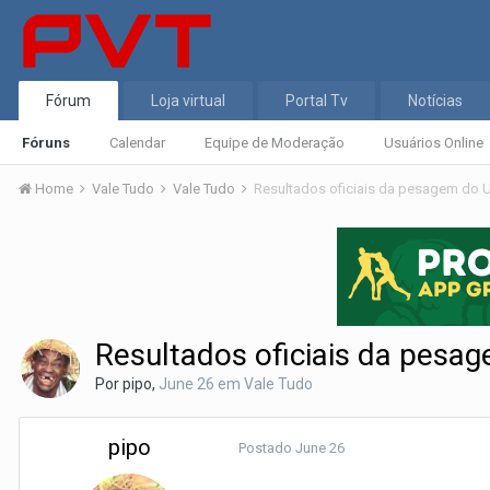
Fórum
Loja virtual
Portal Tv
Notícias
Fóruns
Calendar
Equipe de Moderação
Usuários Online
Home
Vale Tudo
Vale Tudo
Resultados oficiais da pesagem do U
Resultados oficiais da pesa
Por
pipo
,
June 26
em
Vale Tudo
pipo
Postado
June 26