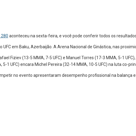
t 280
aconteceu na sexta-feira, e você pode conferir todos os resultados
do UFC em Baku, Azerbaijão. A Arena Nacional de Ginástica, nas proximi
ael Fiziev (13-5 MMA, 7-5 UFC) e Manuel Torres (17-3 MMA, 5-1 UFC), q
5-1 UFC) encara Michel Pereira (32-14 MMA, 10-5 UFC) na luta co-prin
competir no evento apresentaram desempenho profissional na balança e