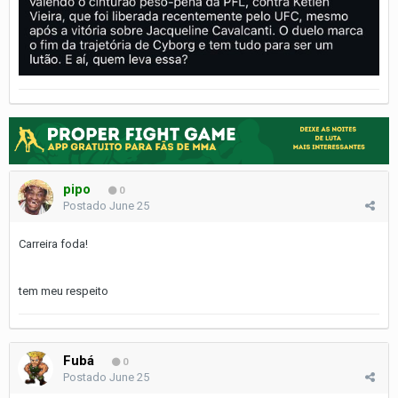
pipo
0
Postado
June 25
Carreira foda!
tem meu respeito
Fubá
0
Postado
June 25