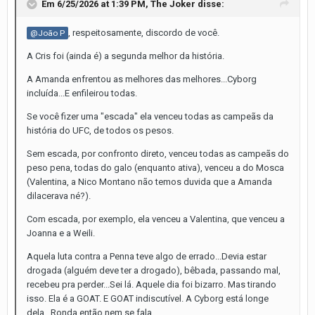
Em 6/25/2026 at 1:39 PM,
The Joker
disse:
, respeitosamente, discordo de você.
@João P
A Cris foi (ainda é) a segunda melhor da história.
A Amanda enfrentou as melhores das melhores...Cyborg
incluída...E enfileirou todas.
Se você fizer uma "escada" ela venceu todas as campeãs da
história do UFC, de todos os pesos.
Sem escada, por confronto direto, venceu todas as campeãs do
peso pena, todas do galo (enquanto ativa), venceu a do Mosca
(Valentina, a Nico Montano não temos duvida que a Amanda
dilacerava né?).
Com escada, por exemplo, ela venceu a Valentina, que venceu a
Joanna e a Weili.
Aquela luta contra a Penna teve algo de errado...Devia estar
drogada (alguém deve ter a drogado), bêbada, passando mal,
recebeu pra perder...Sei lá. Aquele dia foi bizarro. Mas tirando
isso. Ela é a GOAT. E GOAT indiscutível. A Cyborg está longe
dela...Ronda então nem se fala.