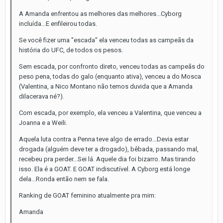
A Amanda enfrentou as melhores das melhores...Cyborg
incluída...E enfileirou todas.
Se você fizer uma "escada" ela venceu todas as campeãs da
história do UFC, de todos os pesos.
Sem escada, por confronto direto, venceu todas as campeãs do
peso pena, todas do galo (enquanto ativa), venceu a do Mosca
(Valentina, a Nico Montano não temos duvida que a Amanda
dilacerava né?).
Com escada, por exemplo, ela venceu a Valentina, que venceu a
Joanna e a Weili.
Aquela luta contra a Penna teve algo de errado...Devia estar
drogada (alguém deve ter a drogado), bêbada, passando mal,
recebeu pra perder...Sei lá. Aquele dia foi bizarro. Mas tirando
isso. Ela é a GOAT. E GOAT indiscutível. A Cyborg está longe
dela...Ronda então nem se fala.
Ranking de GOAT feminino atualmente pra mim:
Amanda