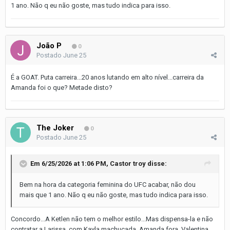
1 ano. Não q eu não goste, mas tudo indica para isso.
João P
0
Postado
June 25
É a GOAT. Puta carreira...20 anos lutando em alto nível...carreira da
Amanda foi o que? Metade disto?
The Joker
0
Postado
June 25
Em 6/25/2026 at 1:06 PM,
Castor troy
disse:
Bem na hora da categoria feminina do UFC acabar, não dou
mais que 1 ano. Não q eu não goste, mas tudo indica para isso.
Concordo...A Ketlen não tem o melhor estilo...Mas dispensa-la e não
contratar a Larissa, com Kayla machucada, Amanda fora, Valentina