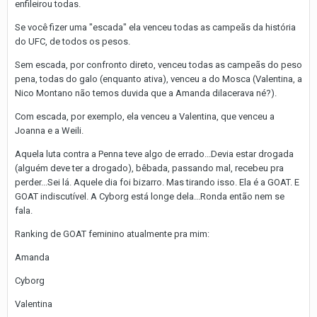
enfileirou todas.
Se você fizer uma "escada" ela venceu todas as campeãs da história
do UFC, de todos os pesos.
Sem escada, por confronto direto, venceu todas as campeãs do peso
pena, todas do galo (enquanto ativa), venceu a do Mosca (Valentina, a
Nico Montano não temos duvida que a Amanda dilacerava né?).
Com escada, por exemplo, ela venceu a Valentina, que venceu a
Joanna e a Weili.
Aquela luta contra a Penna teve algo de errado...Devia estar drogada
(alguém deve ter a drogado), bêbada, passando mal, recebeu pra
perder...Sei lá. Aquele dia foi bizarro. Mas tirando isso. Ela é a GOAT. E
GOAT indiscutível. A Cyborg está longe dela...Ronda então nem se
fala.
Ranking de GOAT feminino atualmente pra mim:
Amanda
Cyborg
Valentina