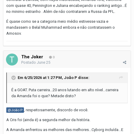
com quase 40, Pennington e Juliana encabeçando o ranking antigo...É
no minimo estranho . Além de não contratarem a Russa da PFL.
É quase como se a categoria meio médio estivesse vazia e
mandassem o Belal Muhammad embora e não contratassem o
Amosov.
The Joker
0
Postado
June 25
Em 6/25/2026 at 1:27 PM,
João P
disse:
É a GOAT. Puta carreira...20 anos lutando em alto nível...carreira
da Amanda foi o que? Metade disto?
, respeitosamente, discordo de você.
@João P
A Cris foi (ainda é) a segunda melhor da história.
A Amanda enfrentou as melhores das melhores...Cyborg incluída...E