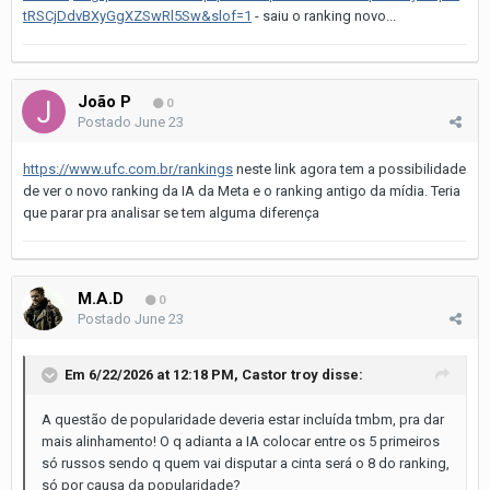
tRSCjDdvBXyGgXZSwRl5Sw&slof=1
- saiu o ranking novo...
João P
0
Postado
June 23
https://www.ufc.com.br/rankings
neste link agora tem a possibilidade
de ver o novo ranking da IA da Meta e o ranking antigo da mídia. Teria
que parar pra analisar se tem alguma diferença
M.A.D
0
Postado
June 23
Em 6/22/2026 at 12:18 PM,
Castor troy
disse:
A questão de popularidade deveria estar incluída tmbm, pra dar
mais alinhamento! O q adianta a IA colocar entre os 5 primeiros
só russos sendo q quem vai disputar a cinta será o 8 do ranking,
só por causa da popularidade?