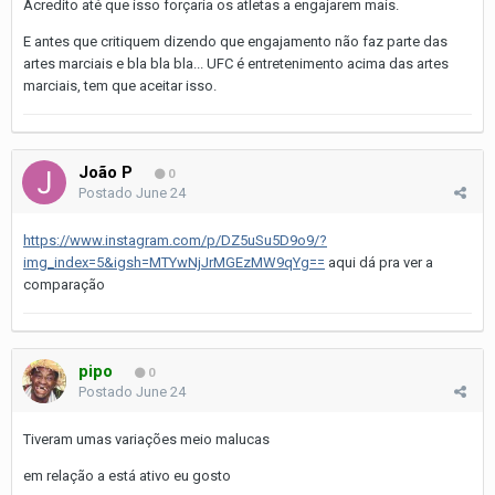
Acredito até que isso forçaria os atletas a engajarem mais.
E antes que critiquem dizendo que engajamento não faz parte das
artes marciais e bla bla bla... UFC é entretenimento acima das artes
marciais, tem que aceitar isso.
João P
0
Postado
June 24
https://www.instagram.com/p/DZ5uSu5D9o9/?
img_index=5&igsh=MTYwNjJrMGEzMW9qYg==
aqui dá pra ver a
comparação
pipo
0
Postado
June 24
Tiveram umas variações meio malucas
em relação a está ativo eu gosto