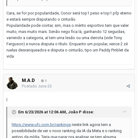
Cara, se for por popularidade, Conor será top1 peso e top1 pfp eterno
e estará sempre disputando o cinturão.
Popularidade pode contar, sim, mas o mérito esportivo tem que valer
muito, mas muito mais. Senão nego fica lá, ganhando 12 seguidas,
varrendo a categoria, aí tem uma lesão ou uma derrota (vide Tony
Ferguson) e nunca disputa o título. Enquanto um popular, vence 2 zé
ruelas desranqueados e disputa o cinturão, tipo um Paddy Pinblet da
vida.
M.A.D
0
Postado
June 23
|
Em 6/23/2026 at 12:06 AM,
João P
disse:
https://www.ufc.com.br/rankings
neste link agora tem a
possibilidade de ver o novo ranking da IA da Meta e o ranking
antigo da mídia. Teria que parar pra analisar se tem alguma