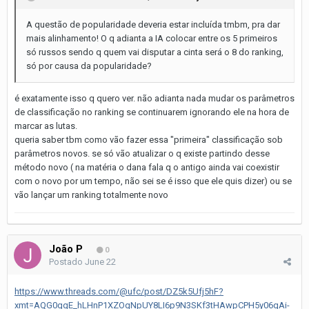
A questão de popularidade deveria estar incluída tmbm, pra dar
mais alinhamento! O q adianta a IA colocar entre os 5 primeiros
só russos sendo q quem vai disputar a cinta será o 8 do ranking,
só por causa da popularidade?
é exatamente isso q quero ver. não adianta nada mudar os parâmetros
de classificação no ranking se continuarem ignorando ele na hora de
marcar as lutas.
queria saber tbm como vão fazer essa "primeira" classificação sob
parâmetros novos. se só vão atualizar o q existe partindo desse
método novo ( na matéria o dana fala q o antigo ainda vai coexistir
com o novo por um tempo, não sei se é isso que ele quis dizer) ou se
vão lançar um ranking totalmente novo
João P
0
Postado
June 22
https://www.threads.com/@ufc/post/DZ5k5Ufj5hF?
xmt=AQG0gqE_hLHnP1XZOqNpUY8LI6p9N3SKf3tHAwpCPH5y06qAi-