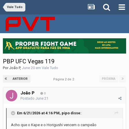
Vale Tudo
PBP UFC Vegas 119
Por
João P
,
June 20
em
Vale Tudo
ANTERIOR
PRÓXIMA
Página 2 de 2
João P
0
Postado
June 21
Em 6/21/2026 at 4:16 PM,
pipo
disse:
Acho que o Kape e o Horigushi vencem o campeão