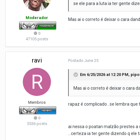
se ele para a luta ia ter gente d
Moderador
Mas ai o correto é deixar o cara dand
0
47105 posts
ravi
Postado
June 25
Em 6/25/2026 at 12:20 PM,
pipo
Mas ai o correto é deixar o cara d
Membros
rapaz é complicado...se lembra que t
0
5536 posts
ai nessa o poatan malzão prestes a 
...certeza ia ter gente dizendo q ele