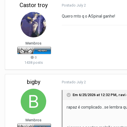
Castor troy
Postado
July 2
Quero mto q o ASpinal ganhe!
Membros
0
1438 posts
bigby
Postado
July 2
Em 6/25/2026 at 12:32 PM,
ravi
rapaz é complicado...se lembra qu
Membros