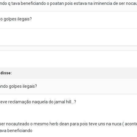
izendo q tava beneficiando o poatan pois estava na iminencia de ser noc
o golpes ilegais?
disse:
ando golpes ilegais?
eve reclamação naquela do jamal hill...?
ser nocauteado o mesmo herb dean para pois teve uns na nuca ( acontece
 tava beneficiando