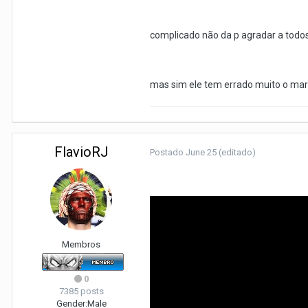
complicado não da p agradar a todo
mas sim ele tem errado muito o mar go
FlavioRJ
Postado
June 25
(editado)
Membros
0
7385 posts
Gender:
Male