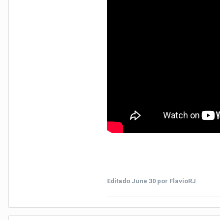
Editado
June 30
por FlavioRJ