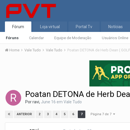
Fórum
Loja virtual
Portal Tv
Notícias
Fóruns
Calendar
Equipe de Moderação
Usuários Online
Home
Vale Tudo
Vale Tudo
Poatan DETONA de Herb Dean ( GOL
Poatan DETONA de Herb Dea
Por
ravi
,
June 16
em
Vale Tudo
Página 7 de 7
2
3
4
5
6
7
ANTERIOR