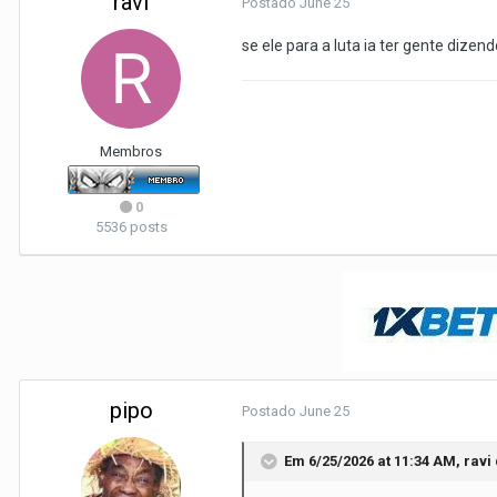
ravi
Postado
June 25
se ele para a luta ia ter gente dize
Membros
0
5536 posts
pipo
Postado
June 25
Em 6/25/2026 at 11:34 AM,
ravi